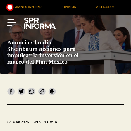
NTE INFORMA
OPINIÓN
ARTÍCULOS
ARTE / EN
Anuncia Claudia
Sheinbaum acciones para
impulsar la inversión en el
marco del Plan México
04 May 2026
14:05
6 min