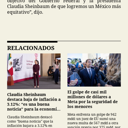
objetivo del Gobierno Federal y la presidenta
Claudia Sheinbaum de que logremos un México más
equitativo”, dijo.
RELACIONADOS
El golpe de casi mil
Claudia Sheinbaum
millones de dólares a
destaca baja de inflación a
Meta por la seguridad de
3.12%: “es una buena
los menores
noticia” para la economía
mexicana
Meta enfrenta un golpe de 942
Claudia Sheinbaum destacó
mdd: un juez de EU sumó una
como “buena noticia” que la
nueva multa de 567 mdd a otra
inflación bajara a 3.12% en
sanción previa por 375 mdd, por