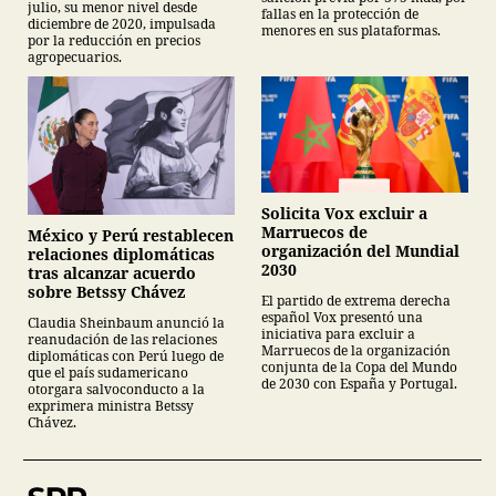
julio, su menor nivel desde
fallas en la protección de
diciembre de 2020, impulsada
menores en sus plataformas.
por la reducción en precios
agropecuarios.
Solicita Vox excluir a
Marruecos de
México y Perú restablecen
organización del Mundial
relaciones diplomáticas
2030
tras alcanzar acuerdo
sobre Betssy Chávez
El partido de extrema derecha
español Vox presentó una
Claudia Sheinbaum anunció la
iniciativa para excluir a
reanudación de las relaciones
Marruecos de la organización
diplomáticas con Perú luego de
conjunta de la Copa del Mundo
que el país sudamericano
de 2030 con España y Portugal.
otorgara salvoconducto a la
exprimera ministra Betssy
Chávez.