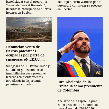
beneficiadas con el programa
de Hugo Alberto Wallace, por lo
“Vivienda para el Bienestar”,
que podrá continuar su proceso
durante la entrega de 32 nuevos
en libertad.
hogares en Puebla.
Denuncian venta de
tierras palestinas
ocupadas por parte de
sinagogas eN EE.UU.,
Canadá y Gran Bretaña
Sinagogas de EU, Reino Unido y
Canadá organizaron ferias
inmobiliarias para promover
terrenos en asentamientos
israelíes de la Cisjordania
Jura Abelardo de la
palestina ocupada.
Espriella como presidente
de Colombia
Abelardo de la Espriella juró
como presidente de Colombia
para el periodo 2026-2030 y