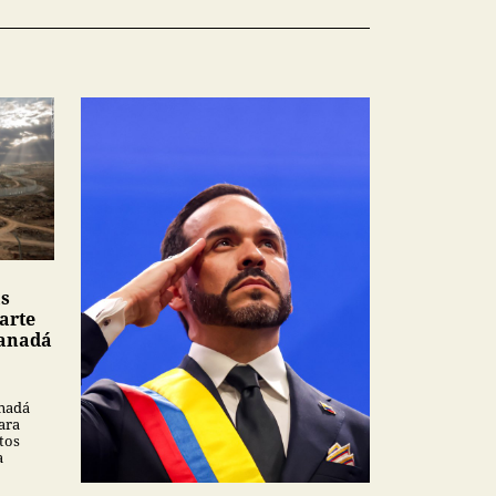
as
arte
Canadá
anadá
ara
tos
a