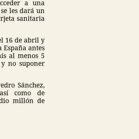
acceder a una
se les dará un
rjeta sanitaria
l 16 de abril y
 a España antes
aís al menos 5
s y no suponer
Pedro Sánchez,
 así como de
dio millón de