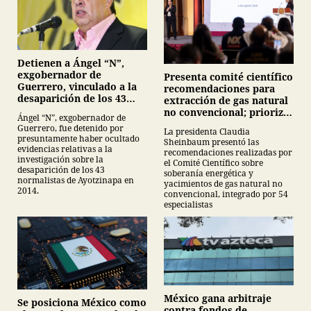
Detienen a Ángel “N”,
exgobernador de
Presenta comité científico
Guerrero, vinculado a la
recomendaciones para
desaparición de los 43
extracción de gas natural
normalistas de
no convencional; prioriza
Ángel “N”, exgobernador de
Ayotzinapa
energías renovables y
Guerrero, fue detenido por
La presidenta Claudia
descarta yacimiento
presuntamente haber ocultado
Sheinbaum presentó las
Tampico-Misantla
evidencias relativas a la
recomendaciones realizadas por
investigación sobre la
el Comité Científico sobre
desaparición de los 43
soberanía energética y
normalistas de Ayotzinapa en
yacimientos de gas natural no
2014.
convencional, integrado por 54
especialistas
México gana arbitraje
Se posiciona México como
contra fondos de