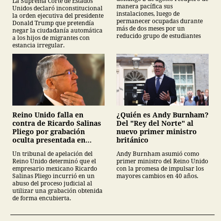
La Suprema Corte de Estados
manera pacífica sus
Unidos declaró inconstitucional
instalaciones, luego de
la orden ejecutiva del presidente
permanecer ocupadas durante
Donald Trump que pretendía
más de dos meses por un
negar la ciudadanía automática
reducido grupo de estudiantes
a los hijos de migrantes con
estancia irregular.
¿Quién es Andy Burnham?
Reino Unido falla en
Del "Rey del Norte" al
contra de Ricardo Salinas
nuevo primer ministro
Pliego por grabación
británico
oculta presentada en
juicio
Andy Burnham asumió como
Un tribunal de apelación del
primer ministro del Reino Unido
Reino Unido determinó que el
con la promesa de impulsar los
empresario mexicano Ricardo
mayores cambios en 40 años.
Salinas Pliego incurrió en un
abuso del proceso judicial al
utilizar una grabación obtenida
de forma encubierta.