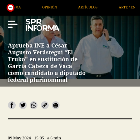
MA
OPINIÓN
ARTÍCULOS
ARTE / ENTRETENIMI
Aprueba INE a César
Augusto Verástegui “El
Truko” en sustitución de
García Cabeza de Vaca
como candidato a diputado
federal plurinominal
09 May 2024
15:05
6 min