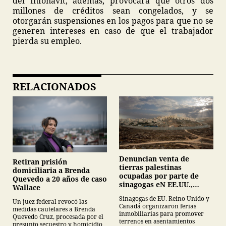
del Infonavit, además, provocará que otros dos
millones de créditos sean congelados, y se
otorgarán suspensiones en los pagos para que no se
generen intereses en caso de que el trabajador
pierda su empleo.
RELACIONADOS
Denuncian venta de
Retiran prisión
tierras palestinas
domiciliaria a Brenda
ocupadas por parte de
Quevedo a 20 años de caso
sinagogas eN EE.UU.,
Wallace
Canadá y Gran Bretaña
Sinagogas de EU, Reino Unido y
Un juez federal revocó las
Canadá organizaron ferias
medidas cautelares a Brenda
inmobiliarias para promover
Quevedo Cruz, procesada por el
terrenos en asentamientos
presunto secuestro y homicidio