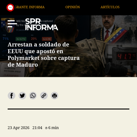
NTE INFORMA
OPINIÓN
ARTÍCULOS
ARTE / EN
Arrestan a soldado de
EEUU que apostó en
Polymarket sobre captura
de Maduro
23 Apr 2026
21:04
6 min