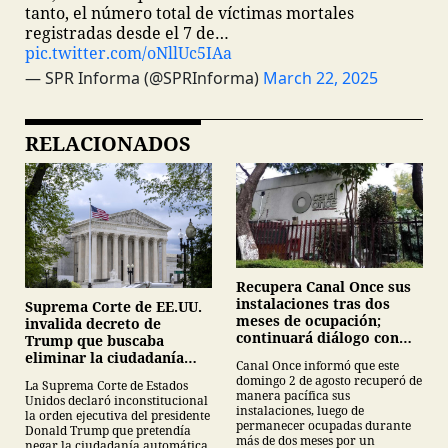
tanto, el número total de víctimas mortales
registradas desde el 7 de…
pic.twitter.com/oNllUc5IAa
— SPR Informa (@SPRInforma)
March 22, 2025
RELACIONADOS
Recupera Canal Once sus
instalaciones tras dos
Suprema Corte de EE.UU.
meses de ocupación;
invalida decreto de
continuará diálogo con
Trump que buscaba
estudiantes del IPN
eliminar la ciudadanía
Canal Once informó que este
por nacimiento
domingo 2 de agosto recuperó de
La Suprema Corte de Estados
manera pacífica sus
Unidos declaró inconstitucional
instalaciones, luego de
la orden ejecutiva del presidente
permanecer ocupadas durante
Donald Trump que pretendía
más de dos meses por un
negar la ciudadanía automática