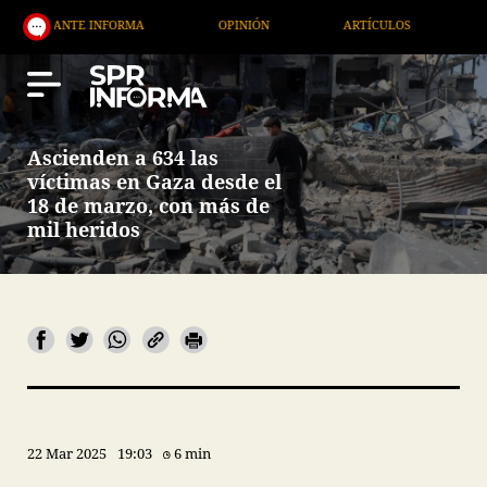
TE INFORMA
OPINIÓN
ARTÍCULOS
ARTE / ENT
Ascienden a 634 las
víctimas en Gaza desde el
18 de marzo, con más de
mil heridos
22 Mar 2025
19:03
6 min