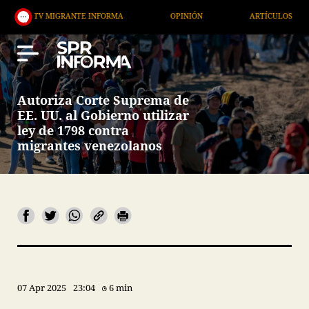
V MIGRANTE INFORMA
OPINIÓN
ARTÍCULOS
A
Autoriza Corte Suprema de
EE. UU. al Gobierno utilizar
ley de 1798 contra
migrantes venezolanos
07 Apr 2025
23:04
6 min