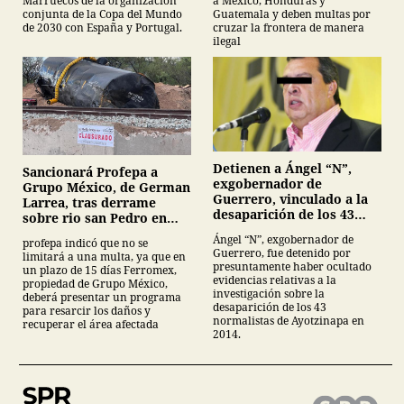
a México, Honduras y
Marruecos de la organización
Guatemala y deben multas por
conjunta de la Copa del Mundo
cruzar la frontera de manera
de 2030 con España y Portugal.
ilegal
Detienen a Ángel “N”,
Sancionará Profepa a
exgobernador de
Grupo México, de German
Guerrero, vinculado a la
Larrea, tras derrame
desaparición de los 43
sobre rio san Pedro en
normalistas de
Sonora
Ángel “N”, exgobernador de
profepa indicó que no se
Ayotzinapa
Guerrero, fue detenido por
limitará a una multa, ya que en
presuntamente haber ocultado
un plazo de 15 días Ferromex,
evidencias relativas a la
propiedad de Grupo México,
investigación sobre la
deberá presentar un programa
desaparición de los 43
para resarcir los daños y
normalistas de Ayotzinapa en
recuperar el área afectada
2014.