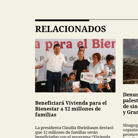
RELACIONADOS
Denun
pales
Beneficiará Vivienda para el
de si
Bienestar a 12 millones de
y Gra
familias
Sinagog
La presidenta Claudia Sheinbaum destacó
organiz
que 12 millones de familias serán
promove
beneficiadas con el programa “Vivienda