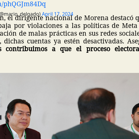
com/phQGJm84Dq
(@mario_delgado)
April 17, 2024
n, el dirigente nacional de Morena destacó 
baja por violaciones a las políticas de Meta
ación de malas prácticas en sus redes social
s, dichas cuentas ya estén desactivadas. A
s contribuimos a que el proceso electora