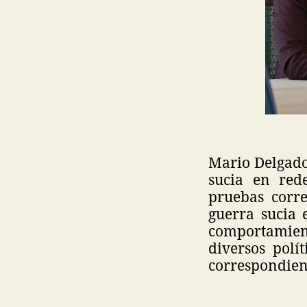
Mario Delgado
sucia en red
pruebas corr
guerra sucia 
comportamient
diversos polí
correspondien