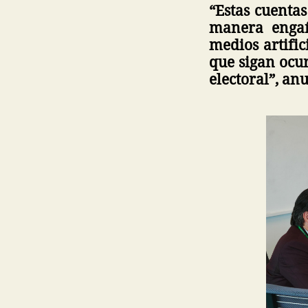
“Estas cuentas
manera engañ
medios artific
que sigan ocu
electoral”, an