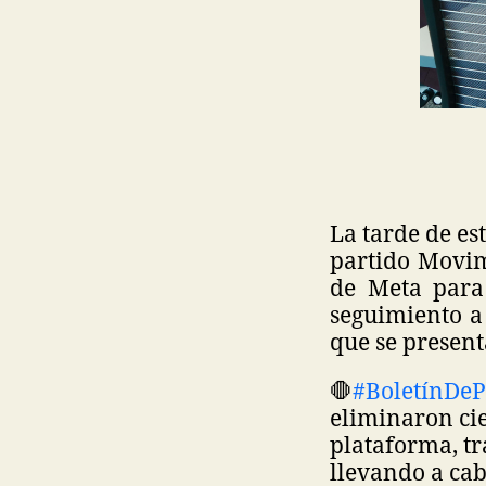
La tarde de es
partido Movim
de Meta para 
seguimiento a
que se present
🛑
#BoletínDe
eliminaron cie
plataforma, tr
llevando a ca