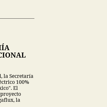
MÍA
CIONAL
, la Secretaría
éctrico 100%
ico". El
 proyecto
aflux, la