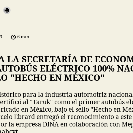
3
6 min
CA LA SECRETARÍA DE ECONO
AUTOBÚS ELÉCTRICO 100% NA
LO "HECHO EN MÉXICO"
stórico para la industria automotriz nacional
rtificó al "Taruk" como el primer autobús el
ricado en México, bajo el sello "Hecho en Méx
celo Ebrard entregó el reconocimiento a este
por la empresa DINA en colaboración con Meg
nahcyt.