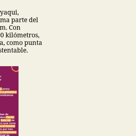
 yaqui,
rma parte del
um. Con
0 kilómetros,
ia, como punta
stentable.