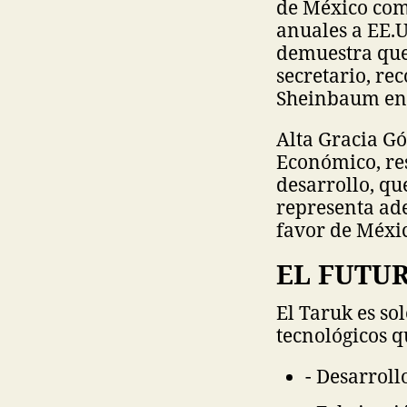
de México com
anuales a EE.U
demuestra que
secretario, re
Sheinbaum en
Alta Gracia G
Económico, res
desarrollo, qu
representa ad
favor de Méxi
EL FUTU
El Taruk es so
tecnológicos 
- Desarrol