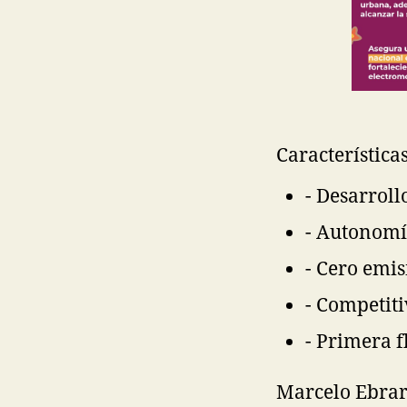
Característica
- Desarrol
- Autonomí
- Cero emi
- Competiti
- Primera f
Marcelo Ebrard