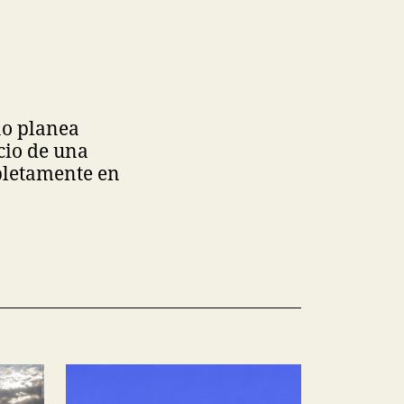
no planea
cio de una
mpletamente en