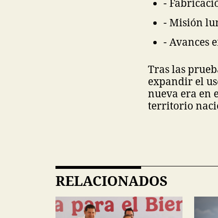
- Fabricac
- Misión lu
- Avances 
Tras las prueb
expandir el us
nueva era en e
territorio nac
RELACIONADOS