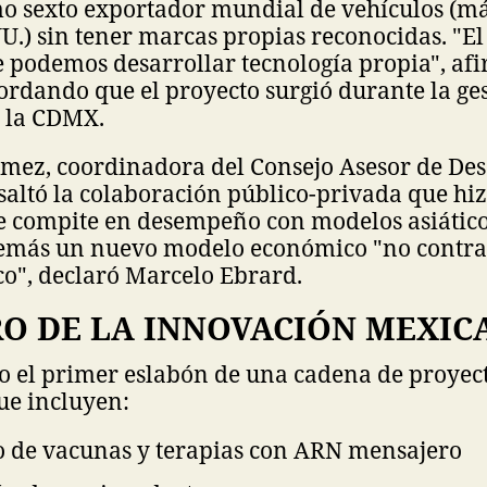
o sexto exportador mundial de vehículos (má
U.) sin tener marcas propias reconocidas. "E
 podemos desarrollar tecnología propia", afi
cordando que el proyecto surgió durante la ge
 la CDMX.
ómez, coordinadora del Consejo Asesor de Des
altó la colaboración público-privada que hiz
e compite en desempeño con modelos asiático
emás un nuevo modelo económico "no contra 
co", declaró Marcelo Ebrard.
RO DE LA INNOVACIÓN MEXIC
lo el primer eslabón de una cadena de proyec
que incluyen:
lo de vacunas y terapias con ARN mensajero