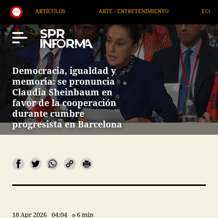
TE / ENTRETENIMIENTO
ECONOMÍA / NEGOCIOS
NOTICIERO
Democracia, igualdad y
memoria: se pronuncia
Claudia Sheinbaum en
favor de la cooperación
durante cumbre
progresista en Barcelona
18 Apr 2026
04:04
6 min