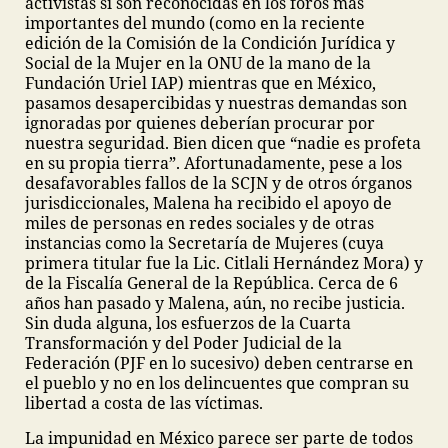
activistas sí son reconocidas en los foros más
importantes del mundo (como en la reciente
edición de la Comisión de la Condición Jurídica y
Social de la Mujer en la ONU de la mano de la
Fundación Uriel IAP) mientras que en México,
pasamos desapercibidas y nuestras demandas son
ignoradas por quienes deberían procurar por
nuestra seguridad. Bien dicen que “nadie es profeta
en su propia tierra”. Afortunadamente, pese a los
desafavorables fallos de la SCJN y de otros órganos
jurisdiccionales, Malena ha recibido el apoyo de
miles de personas en redes sociales y de otras
instancias como la Secretaría de Mujeres (cuya
primera titular fue la Lic. Citlali Hernández Mora) y
de la Fiscalía General de la República. Cerca de 6
años han pasado y Malena, aún, no recibe justicia.
Sin duda alguna, los esfuerzos de la Cuarta
Transformación y del Poder Judicial de la
Federación (PJF en lo sucesivo) deben centrarse en
el pueblo y no en los delincuentes que compran su
libertad a costa de las víctimas.
La impunidad en México parece ser parte de todos