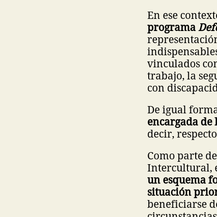
En ese context
programa
Def
representació
indispensables
vinculados con 
trabajo, la se
con discapacid
De igual forma
encargada de l
decir, respect
Como parte del
Intercultural,
un esquema fo
situación prio
beneficiarse 
circunstancias