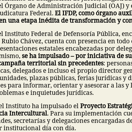
l Órgano de Administración Judicial (OAJ) y 
Judicatura Federal.
El IFDP, como órgano auxi
 en una etapa inédita de transformación y co
l Instituto Federal de Defensoría Pública, e
 Rubio Chávez, cuenta con presencia en todo 
esentaciones estatales encabezadas por dele
imismo,
se ha impulsado – por iniciativa de su
campaña territorial sin precedentes
: persona
icas, delegados e incluso el propio director g
nidades, plazas públicas, ferias jurídicas y d
les para informar, orientar y asesorar a las y
roblemas e inquietudes jurídicas.
 el Instituto ha impulsado el
Proyecto Estratég
cia Intercultural
. Para su implementación cu
des, secretarías y delegaciones encargadas de
 institucional día con día.