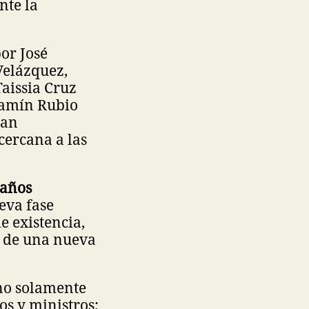
nte la
por José
Velázquez,
Taissia Cruz
njamín Rubio
han
cercana a las
 años
eva fase
e existencia,
o de una nueva
o solamente
os y ministros;