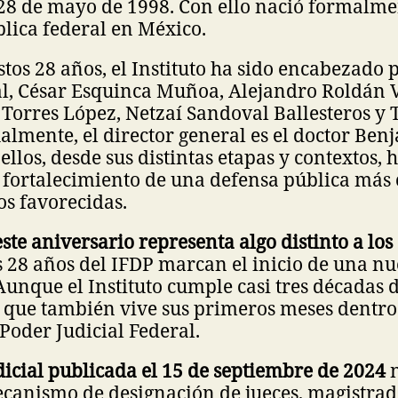
28 de mayo de 1998. Con ello nació formalme
lica federal en México.
stos 28 años, el Instituto ha sido encabezado 
l, César Esquinca Muñoa, Alejandro Roldán 
Torres López, Netzaí Sandoval Ballesteros y 
ualmente, el director general es el doctor Be
ellos, desde sus distintas etapas y contextos, 
 fortalecimiento de una defensa pública más 
s favorecidas.
este aniversario representa algo distinto a los
s 28 años del IFDP marcan el inicio de una nu
 Aunque el Instituto cumple casi tres décadas d
e que también vive sus primeros meses dentr
 Poder Judicial Federal.
icial publicada el 15 de septiembre de 2024
n
canismo de designación de jueces, magistrad