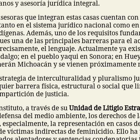
os y asesoría jurídica integral.
sesoras que integran estas casas cuentan co
tanto en el sistema jurídico nacional como en
ígenas. Además, uno de los requisitos funda
pues una de las principales barreras para el ac
 precisamente, el lenguaje. Actualmente ya exis
idalgo; en el pueblo yaqui en Sonora; en Hu
herán Michoacán y se vienen próximamente 
 estrategia de interculturalidad y pluralismo j
ier barrera física, estructural o social que l
mpartición de justicia.
nstituto, a través de su
Unidad de Litigio Estra
efensa del medio ambiente, los derechos de l
, especialmente, la representación en casos de
de víctimas indirectas de feminicidio. Ello ha
ados alentadores y sentencias condenatorias 