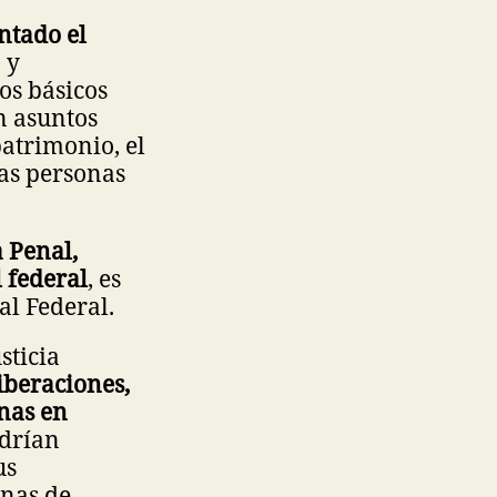
ntado el
 y
os básicos
n asuntos
patrimonio, el
las personas
 Penal,
 federal
, es
al Federal.
sticia
iberaciones,
nas en
drían
us
enas de