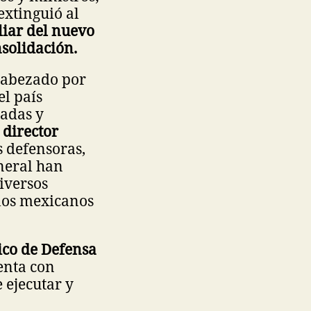
extinguió al
liar del nuevo
nsolidación.
ncabezado por
el país
gadas y
 director
s defensoras,
eneral han
iversos
 los mexicanos
ico de Defensa
enta con
 ejecutar y