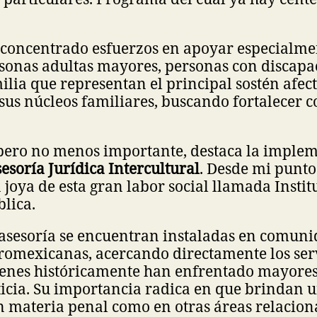
a concentrado esfuerzos en apoyar especialme
rsonas adultas mayores, personas con discapa
lia que representan el principal sostén afect
us núcleos familiares, buscando fortalecer co
, pero no menos importante, destaca la imple
esoría Jurídica Intercultural
. Desde mi punto 
 joya de esta gran labor social llamada Instit
lica.
 asesoría se encuentran instaladas en comun
romexicanas, acercando directamente los ser
uienes históricamente han enfrentado mayores
sticia. Su importancia radica en que brindan 
n materia penal como en otras áreas relacio