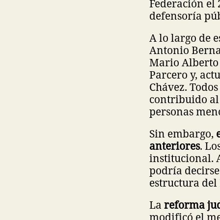
Federación el 
defensoría púb
A lo largo de e
Antonio Berna
Mario Alberto 
Parcero y, act
Chávez. Todos 
contribuido al
personas meno
Sin embargo,
anteriores
. Lo
institucional.
podría decirs
estructura del
La
reforma jud
modificó el me