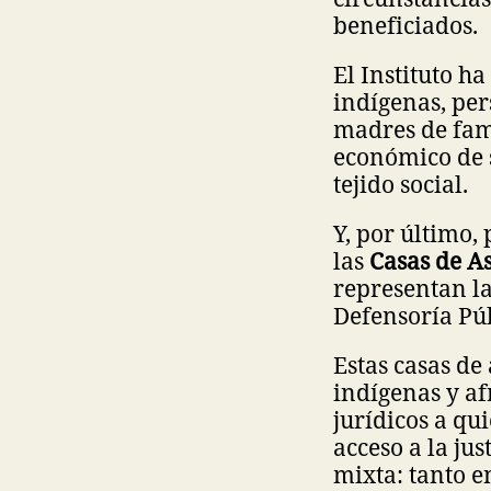
beneficiados.
El Instituto h
indígenas, pe
madres de fami
económico de s
tejido social.
Y, por último
las
Casas de As
representan la
Defensoría Púb
Estas casas de
indígenas y af
jurídicos a q
acceso a la ju
mixta: tanto e