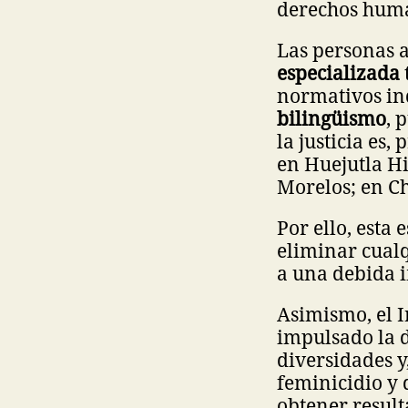
derechos human
Las personas a
especializada
normativos ind
bilingüismo
, 
la justicia es,
en Huejutla H
Morelos; en C
Por ello, esta
eliminar cualqu
a una debida i
Asimismo, el I
impulsado la d
diversidades y
feminicidio y 
obtener result