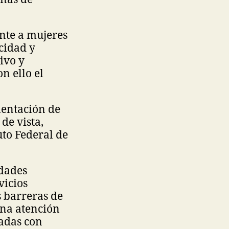
nte a mujeres
cidad y
ivo y
n ello el
mentación de
de vista,
uto Federal de
idades
vicios
 barreras de
una atención
nadas con