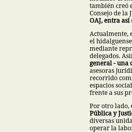
también creó e
Consejo de la 
OAJ, entra así
Actualmente, e
el hidalguense
mediante repr
delegados. As
general - una 
asesoras juríd
recorrido comu
espacios socia
frente a sus p
Por otro lado,
Pública y Justi
diversas unida
operar la labor