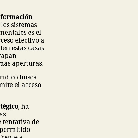
n
formación
 los sistemas
mentales es el
ceso efectivo a
ten estas casas
eyapan
más aperturas.
urídico busca
imite el acceso
tégico
, ha
as
 tentativa de
 permitido
frente a