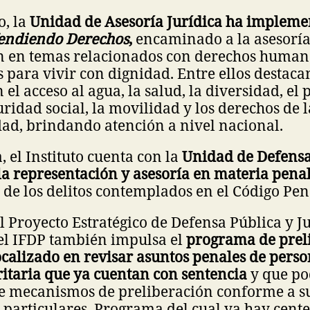
o, la
Unidad de Asesoría Jurídica ha impleme
endiendo Derechos
,
encaminado a la asesoría
n en temas relacionados con derechos human
 para vivir con dignidad. Entre ellos destaca
el acceso al agua, la salud, la diversidad, el 
guridad social, la movilidad y los derechos de 
ad, brindando atención a nivel nacional.
, el Instituto cuenta con la
Unidad de Defensa
a representación y asesoría en materia penal
o de los delitos contemplados en el Código Pen
 Proyecto Estratégico de Defensa Pública y Ju
 el IFDP también impulsa el
programa de prel
calizado en revisar asuntos penales de perso
ritaria que ya cuentan con sentencia
y que po
de mecanismos de preliberación conforme a s
 particulares. Programa del cual ya hay cent