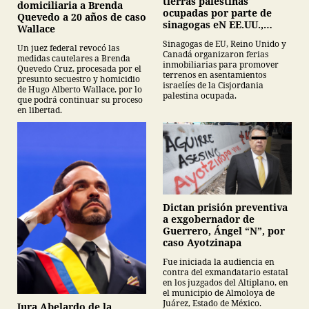
tierras palestinas
domiciliaria a Brenda
ocupadas por parte de
Quevedo a 20 años de caso
sinagogas eN EE.UU.,
Wallace
Canadá y Gran Bretaña
Sinagogas de EU, Reino Unido y
Un juez federal revocó las
Canadá organizaron ferias
medidas cautelares a Brenda
inmobiliarias para promover
Quevedo Cruz, procesada por el
terrenos en asentamientos
presunto secuestro y homicidio
israelíes de la Cisjordania
de Hugo Alberto Wallace, por lo
palestina ocupada.
que podrá continuar su proceso
en libertad.
Dictan prisión preventiva
a exgobernador de
Guerrero, Ángel “N”, por
caso Ayotzinapa
Fue iniciada la audiencia en
contra del exmandatario estatal
en los juzgados del Altiplano, en
el municipio de Almoloya de
Juárez, Estado de México.
Jura Abelardo de la