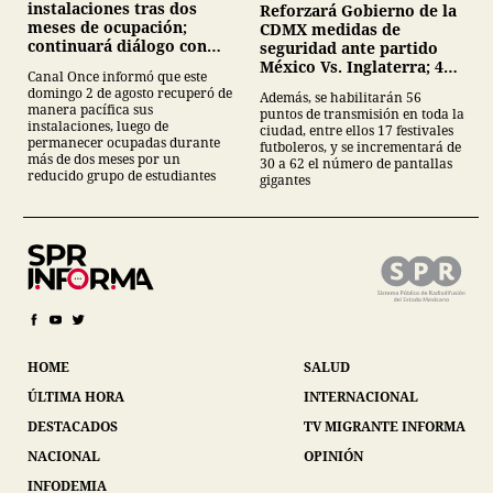
instalaciones tras dos
Reforzará Gobierno de la
meses de ocupación;
CDMX medidas de
continuará diálogo con
seguridad ante partido
estudiantes del IPN
México Vs. Inglaterra; 40
Canal Once informó que este
mil servidores públicos y
domingo 2 de agosto recuperó de
Además, se habilitarán 56
62 pantallas en festivales
manera pacífica sus
puntos de transmisión en toda la
futboleros;
instalaciones, luego de
ciudad, entre ellos 17 festivales
permanecer ocupadas durante
futboleros, y se incrementará de
más de dos meses por un
30 a 62 el número de pantallas
reducido grupo de estudiantes
gigantes
HOME
SALUD
ÚLTIMA HORA
INTERNACIONAL
DESTACADOS
TV MIGRANTE INFORMA
NACIONAL
OPINIÓN
INFODEMIA