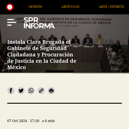
ARTÍCULOS
ARTE / ENTRETENIMIENTO
ECONOMÍA / NE
Instala Clara Brugada el
Gabinete de Seguridad
Ciudadana y Procuración
de Justicia en la Ciudad de
México
07 Oct 2024
17:10
6 min