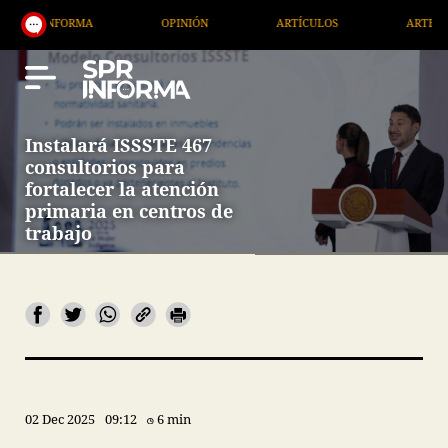
FORMA
OPINIÓN
ARTÍCULOS
ARTE / ENTRETEN
Instalará ISSSTE 467
consultorios para
fortalecer la atención
primaria en centros de
trabajo
02 Dec 2025
09:12
6 min