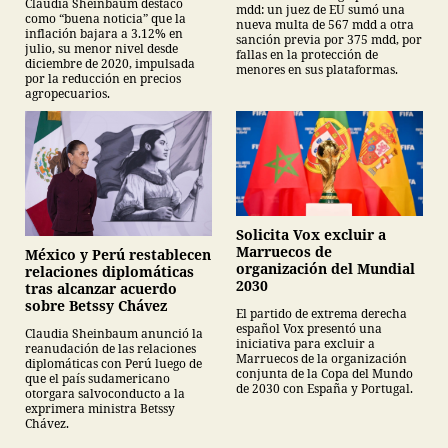
Claudia Sheinbaum destacó
mdd: un juez de EU sumó una
como “buena noticia” que la
nueva multa de 567 mdd a otra
inflación bajara a 3.12% en
sanción previa por 375 mdd, por
julio, su menor nivel desde
fallas en la protección de
diciembre de 2020, impulsada
menores en sus plataformas.
por la reducción en precios
agropecuarios.
Solicita Vox excluir a
Marruecos de
México y Perú restablecen
organización del Mundial
relaciones diplomáticas
2030
tras alcanzar acuerdo
sobre Betssy Chávez
El partido de extrema derecha
español Vox presentó una
Claudia Sheinbaum anunció la
iniciativa para excluir a
reanudación de las relaciones
Marruecos de la organización
diplomáticas con Perú luego de
conjunta de la Copa del Mundo
que el país sudamericano
de 2030 con España y Portugal.
otorgara salvoconducto a la
exprimera ministra Betssy
Chávez.