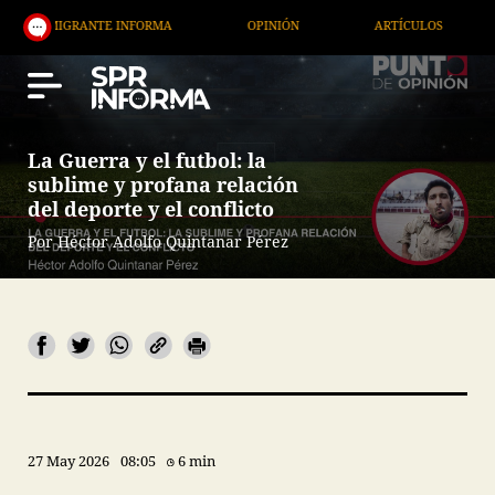
TE INFORMA
OPINIÓN
ARTÍCULOS
ARTE / ENT
La Guerra y el futbol: la
sublime y profana relación
del deporte y el conflicto
Por Héctor Adolfo Quintanar Pérez
27 May 2026
08:05
6 min