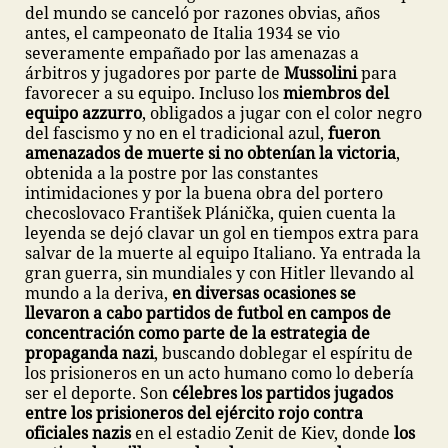
del mundo se canceló por razones obvias, años
antes, el campeonato de Italia 1934 se vio
severamente empañado por las amenazas a
árbitros y jugadores por parte de
Mussolini
para
favorecer a su equipo. Incluso los
miembros del
equipo azzurro
, obligados a jugar con el color negro
del fascismo y no en el tradicional azul,
fueron
amenazados de muerte si no obtenían la victoria
,
obtenida a la postre por las constantes
intimidaciones y por la buena obra del portero
checoslovaco František Plánička, quien cuenta la
leyenda se dejó clavar un gol en tiempos extra para
salvar de la muerte al equipo Italiano. Ya entrada la
gran guerra, sin mundiales y con Hitler llevando al
mundo a la deriva,
en diversas ocasiones se
llevaron a cabo partidos de futbol en campos de
concentración como parte de la estrategia de
propaganda nazi
, buscando doblegar el espíritu de
los prisioneros en un acto humano como lo debería
ser el deporte. Son
célebres los partidos jugados
entre los prisioneros del ejército rojo contra
oficiales nazis
en el estadio Zenit de Kiev, donde
los