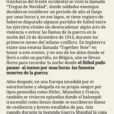
trincheras del frente occidental se vivió la llamada
“Tregua de Navidad”, donde soldados enemigos
decidieron establecer un periodo de alto al fuego
por unas horas y, en ese lapso, se tiene registro de
haberse disputado algunos partidos de futbol entre
los ejércitos rivales sin desencadenar algún acto de
violencia o avivar las llamas de la guerra en la
noche del 24 de diciembre de 1914, durante los
primeros meses del infame conflicto. En Inglaterra
existe una estatua llamada “Together Now” en
honor a este evento, y en uno de los sitios donde se
llevó a cabo un partido, en Bélgica, aún se llevan
flores para recordar la noche donde
el fútbol pudo
pausar -al menos por unas horas- las funestas
muertes de la guerra
.
Años después, en una Europa invadida por el
autoritarismo y ahogada en su propia sangre por
tipos genocidas como Hitler, Mussolini y Franco,
también se vivieron episodios donde el balompié
trascendió como lienzo donde se escribieron líneas
de resiliencia y breves estallidos de paz. Aún
cuando durante la Segunda Guerra Mundial la copa