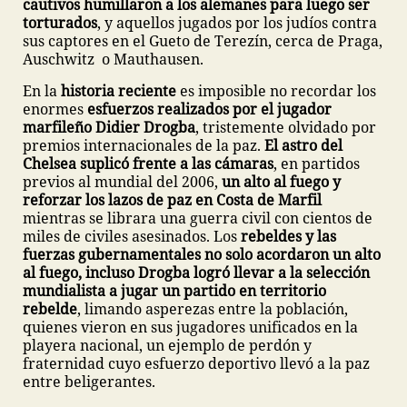
cautivos humillaron a los alemanes para luego ser
torturados
, y aquellos jugados por los judíos contra
sus captores en el Gueto de Terezín, cerca de Praga,
Auschwitz o Mauthausen.
En la
historia reciente
es imposible no recordar los
enormes
esfuerzos realizados por el jugador
marfileño Didier Drogba
, tristemente olvidado por
premios internacionales de la paz.
El astro del
Chelsea suplicó frente a las cámaras
, en partidos
previos al mundial del 2006,
un alto al fuego y
reforzar los lazos de paz en Costa de Marfil
mientras se librara una guerra civil con cientos de
miles de civiles asesinados. Los
rebeldes y las
fuerzas gubernamentales no solo acordaron un alto
al fuego, incluso Drogba logró llevar a la selección
mundialista a jugar un partido en territorio
rebelde
, limando asperezas entre la población,
quienes vieron en sus jugadores unificados en la
playera nacional, un ejemplo de perdón y
fraternidad cuyo esfuerzo deportivo llevó a la paz
entre beligerantes.