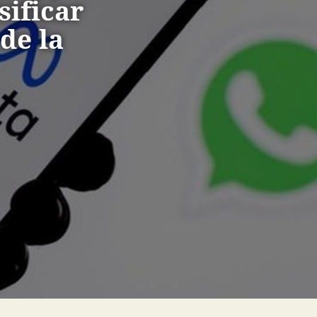
sificar
de la