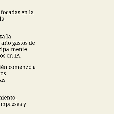
nfocadas en la
la
za la
 año gastos de
ncipalmente
os en IA.
bién comenzó a
ros
fas
miento,
empresas y