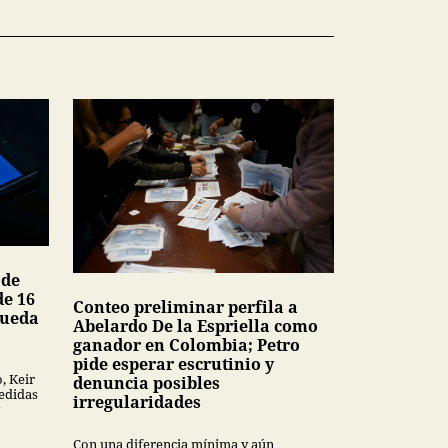
 de
de 16
Conteo preliminar perfila a
queda
Abelardo De la Espriella como
ganador en Colombia; Petro
pide esperar escrutinio y
, Keir
denuncia posibles
edidas
irregularidades
Con una diferencia mínima y aún