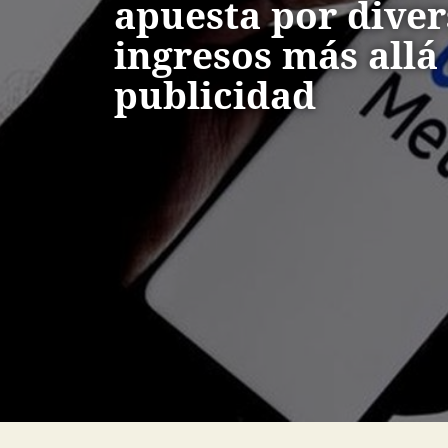
apuesta por diver
ingresos más allá 
publicidad