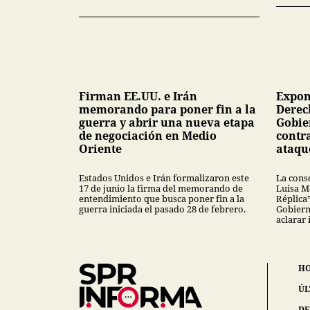
Firman EE.UU. e Irán
Expon
memorando para poner fin a la
Derec
guerra y abrir una nueva etapa
Gobie
de negociación en Medio
contra
Oriente
ataqu
Estados Unidos e Irán formalizaron este
La conse
17 de junio la firma del memorando de
Luisa M
entendimiento que busca poner fin a la
Réplica”
guerra iniciada el pasado 28 de febrero.
Gobiern
aclarar 
H
ÚL
DE