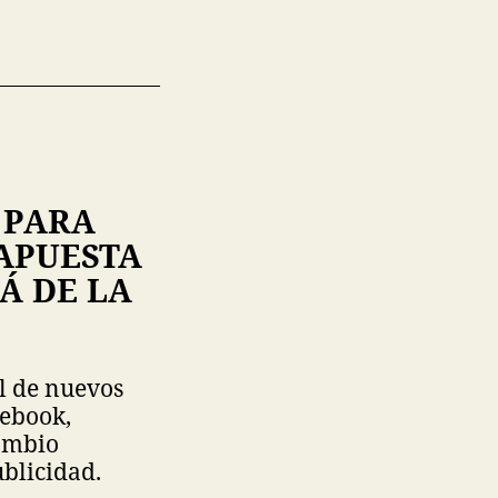
 PARA
APUESTA
Á DE LA
l de nuevos
cebook,
ambio
blicidad.