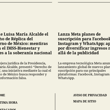
e Luisa María Alcalde el
Lanza Meta planes de
ho de Réplica del
suscripción para Faceboo
rno de México: mentiras
Instagram y WhatsApp; a
 el IMSS-Bienestar y
por diversificar ingresos
es a la soberanía nacional
allá de la publicidad
jera jurídica de la Presidencia,
La empresa tecnológica Meta anunc
aría Alcalde, presentó “Derecho de
lanzamiento global de nuevos pla
, una iniciativa mediante la cual el
suscripción para sus principales
o de México busca responder y
plataformas: Facebook, Instagram
información falsa.
WhatsApp.
OME
AVISO DE PRIVACIDAD
MAPA DE SITIO
TIMA HORA
STACADOS