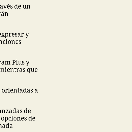
ravés de un
rán
expresar y
unciones
gram Plus y
 mientras que
 orientadas a
vanzadas de
 opciones de
amada