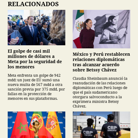
RELACIONADOS
El golpe de casi mil
México y Perú restablecen
millones de dólares a
relaciones diplomáticas
Meta por la seguridad de
tras alcanzar acuerdo
los menores
sobre Betssy Chávez
Meta enfrenta un golpe de 942
Claudia Sheinbaum anunció la
mdd: un juez de EU sumó una
reanudación de las relaciones
nueva multa de 567 mdd a otra
diplomáticas con Perú luego de
sanción previa por 375 mdd, por
que el país sudamericano
fallas en la protección de
otorgara salvoconducto a la
menores en sus plataformas.
exprimera ministra Betssy
Chávez.