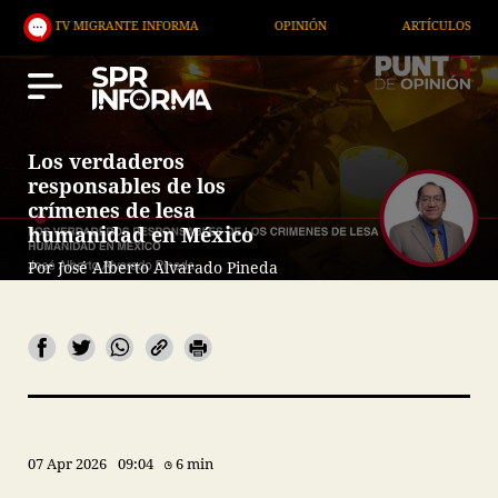
IGRANTE INFORMA
OPINIÓN
ARTÍCULOS
ARTE 
Los verdaderos
responsables de los
crímenes de lesa
humanidad en México
Por José Alberto Alvarado Pineda
07 Apr 2026
09:04
6 min