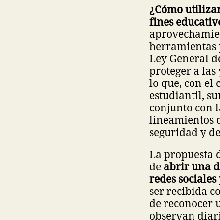
¿Cómo utilizar
fines educativ
aprovechamien
herramientas p
Ley General de
proteger a las 
lo que, con el 
estudiantil, s
conjunto con l
lineamientos q
seguridad y de
La propuesta 
de
abrir una d
redes sociales 
ser recibida c
de reconocer u
observan diari