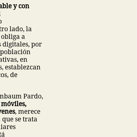
able y con
l
o
ro lado, la
 obliga a
 digitales, por
a población
ativas, en
s, establezcan
os, de
einbaum Pardo,
 móviles,
óvenes
, merece
 que se trata
iares
tá