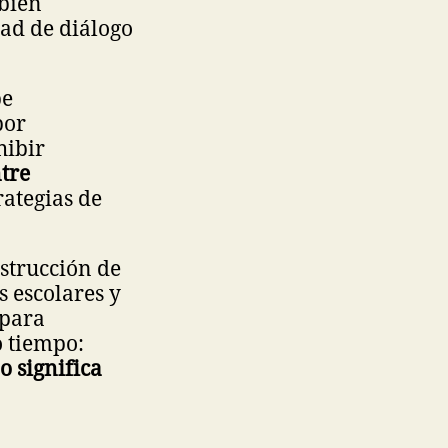
mbién
dad de diálogo
be
por
hibir
ntre
trategias de
strucción de
s escolares y
 para
o tiempo:
o significa