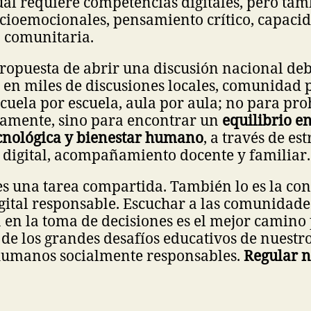
al requiere competencias digitales, pero ta
cioemocionales, pensamiento crítico, capaci
n comunitaria.
propuesta de abrir una discusión nacional de
 en miles de discusiones locales, comunidad 
uela por escuela, aula por aula; no para pro
amente, sino para encontrar un
equilibrio e
cnológica y bienestar humano
, a través de es
 digital, acompañamiento docente y familiar.
s una tarea compartida. También lo es la con
gital responsable. Escuchar a las comunidade
 en la toma de decisiones es el mejor camino
de los grandes desafíos educativos de nuestr
humanos socialmente responsables.
Regular n