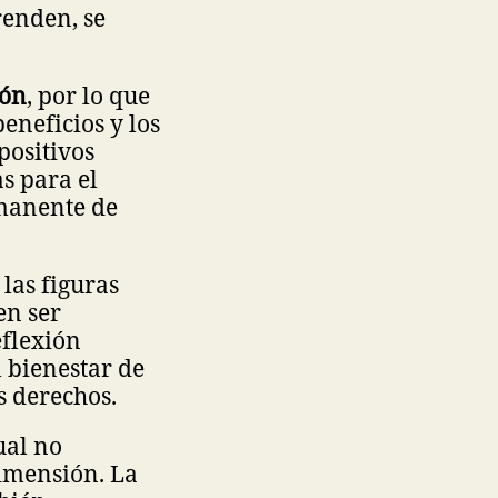
enden, se
ión
, por lo que
neficios y los
positivos
s para el
rmanente de
las figuras
en ser
eflexión
 bienestar de
s derechos.
cual no
dimensión. La