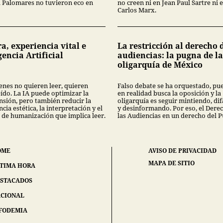
a Palomares no tuvieron eco en
no creen ni en Jean Paul Sartre ni 
Carlos Marx.
a, experiencia vital e
La restricción al derecho 
gencia Artificial
audiencias: la pugna de la
oligarquía de México
enes no quieren leer, quieren
Falso debate se ha orquestado, pue
eído. La IA puede optimizar la
en realidad busca la oposición y la
sión, pero también reducir la
oligarquía es seguir mintiendo, d
cia estética, la interpretación y el
y desinformando. Por eso, el Dere
 de humanización que implica leer.
las Audiencias en un derecho del 
OME
AVISO DE PRIVACIDAD
MAPA DE SITIO
TIMA HORA
STACADOS
CIONAL
FODEMIA