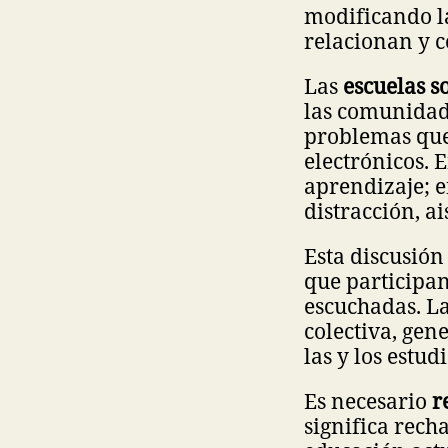
modificando l
relacionan y 
Las
escuelas s
las comunidad
problemas que 
electrónicos. 
aprendizaje; e
distracción, a
Esta discusión
que participan
escuchadas. La
colectiva, gen
las y los estu
Es necesario
r
significa rech