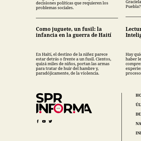
Graciel
decisiones políticas que requieren los
Puebla?
problemas sociales.
Como juguete, un fusil: la
Lectur
infancia en la guerra de Haití
Inteli
En Haití, el destino de la niñez parece
Hay qui
estar detrás o frente a un fusil. Cientos,
haber l
quizá miles de niños, portan las armas
compren
para tratar de huir del hambre y,
experien
paradójicamente, de la violencia.
proceso
H
ÚL
DE
NA
IN