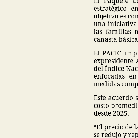
El Paquete C
estratégico e
objetivo es co
una iniciativ
las familias 
canasta básica
El PACIC, imp
expresidente 
del Índice Nac
enfocadas en 
medidas comp
Este acuerdo 
costo promedio
desde 2025.
“El precio de 
se redujo y r