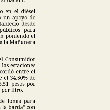
 situación.
o en el diésel
do un apoyo de
tableció desde
públicos para
án poniendo el
te la Mañanera
del Consumidor
 las estaciones
cordó entre el
e el 34.50% de
8.51 pesos por
por litro.
de lonas para
n la barda” con