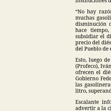
instituciones 
“No hay razón
muchas gasoli
disminución d
hace tiempo,
subsidiar el 
precio del di
del Pueblo de e
Esto, luego d
(Profeco), Ivá
ofrecen el di
Gobierno Fede
las gasoliner
litro, superan
Escalante in
advertir a la 