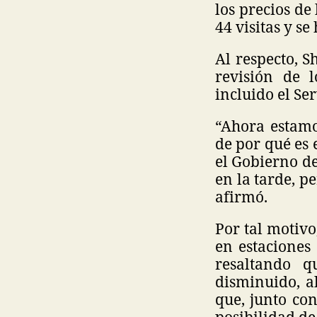
los precios de
44 visitas y se
Al respecto, 
revisión de l
incluido el Se
“Ahora estamo
de por qué es 
el Gobierno d
en la tarde, p
afirmó.
Por tal motiv
en estaciones
resaltando 
disminuido, a
que, junto con
posibilidad de 