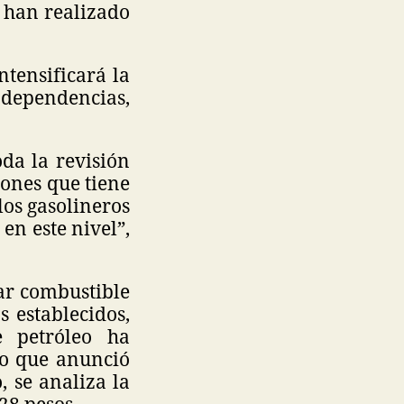
e han realizado
tensificará la
 dependencias,
da la revisión
iones que tiene
os gasolineros
en este nivel”,
ar combustible
 establecidos,
 petróleo ha
lo que anunció
, se analiza la
 28 pesos.