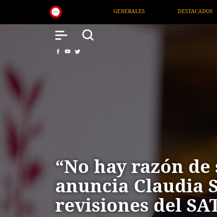
GENERALES
DESTACADOS
NACIONAL
SALU
“No hay razón de 
anuncia Claudia
revisiones del SA