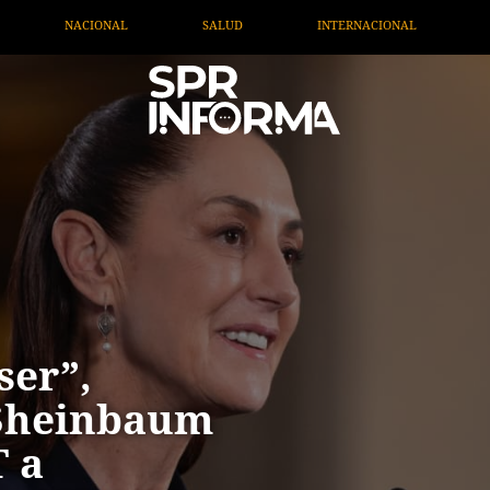
D
INTERNACIONAL
TV MIGRANTE INFORMA
OP
ser”,
 Sheinbaum
T a