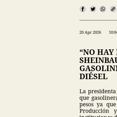
20 Apr 2026
10:0
“NO HAY 
SHEINBAU
GASOLIN
DIÉSEL
La presidenta
que gasoliner
pesos ya que
Producción y