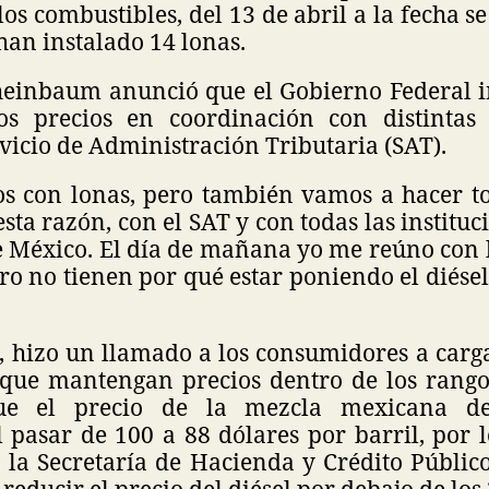
 los combustibles, del 13 de abril a la fecha s
 han instalado 14 lonas.
Sheinbaum anunció que el Gobierno Federal in
os precios en coordinación con distintas
rvicio de Administración Tributaria (SAT).
s con lonas, pero también vamos a hacer to
esta razón, con el SAT y con todas las instituc
e México. El día de mañana yo me reúno con l
ero no tienen por qué estar poniendo el diésel 
o, hizo un llamado a los consumidores a carg
 que mantengan precios dentro de los rangos
que el precio de la mezcla mexicana de
l pasar de 100 a 88 dólares por barril, por 
 la Secretaría de Hacienda y Crédito Público
reducir el precio del diésel por debajo de los