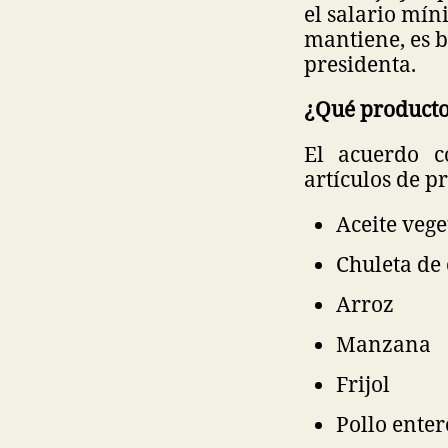
el salario mín
mantiene, es b
presidenta.
¿Qué producto
El acuerdo c
artículos de p
Aceite vege
Chuleta de
Arroz
Manzana
Frijol
Pollo ente