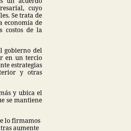
es un acuerdo
resarial, cuyo
es. Se trata de
la economía de
s costos de la
l gobierno del
r en un tercio
nte estrategias
terior y otras
más y ubica el
que se mantiene
ue lo firmamos
ntras aumente