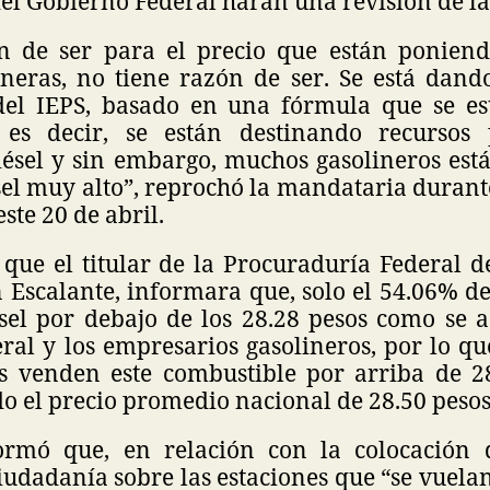
del Gobierno Federal harán una revisión de la
 de ser para el precio que están poniend
neras, no tiene razón de ser. Se está dan
el IEPS, basado en una fórmula que se es
 es decir, se están destinando recursos 
diésel y sin embargo, muchos gasolineros est
ésel muy alto”, reprochó la mandataria duran
ste 20 de abril.
e que el titular de la Procuraduría Federal 
n Escalante, informara que, solo el 54.06% de
ésel por debajo de los 28.28 pesos como se a
ral y los empresarios gasolineros, por lo qu
as venden este combustible por arriba de 2
do el precio promedio nacional de 28.50 pesos 
formó que, en relación con la colocación 
ciudadanía sobre las estaciones que “se vuela