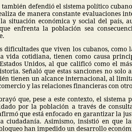
 también defendió el sistema político cubano
ealiza de manera constante evaluaciones inte
la situación económica y social del país, 
 que enfrenta la población sea consecuenc
e.
s dificultades que viven los cubanos, como l
la vida cotidiana, tienen como causa princi
Estados Unidos, al que calificó como el má
istoria. Señaló que estas sanciones no solo 
én tienen un alcance internacional, al limit
 comercio y las relaciones financieras con otro
rayó que, pese a este contexto, el sistema 
ldado por la población a través de consult
afirmó que está enfocado en garantizar la justi
la ciudadanía. Asimismo, insistió en que las
 bloqueo han impedido un desarrollo económi