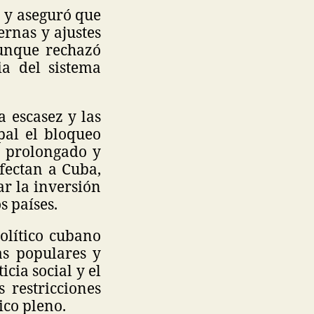
 y aseguró que
rnas y ajustes
aunque rechazó
ia del sistema
a escasez y las
pal el bloqueo
s prolongado y
afectan a Cuba,
ar la inversión
s países.
político cubano
as populares y
cia social y el
 restricciones
co pleno.