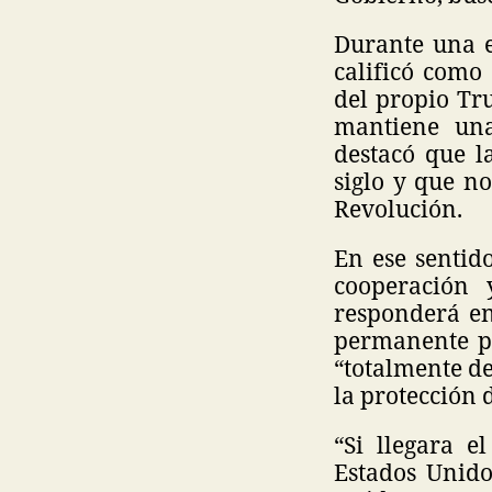
Durante una e
calificó como 
del propio Tr
mantiene una
destacó que l
siglo y que no
Revolución.
En ese sentid
cooperación 
responderá en
permanente pa
“totalmente de
la protección d
“Si llegara e
Estados Unido