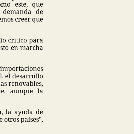
mo este, que
la demanda de
emos creer que
ío crítico para
esto en marcha
importaciones
, el desarrollo
ías renovables,
ue, aunque la
a, la ayuda de
 otros países”,