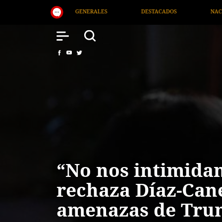
ES
DESTACADOS
NACIONAL
SALUD
“No nos intimida
rechaza Díaz-Can
amenazas de Tru