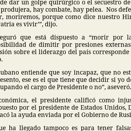
de dar un golpe quirúrgico o el secuestro d
 produjera, hay combate, hay pelea. Nos def
r, moriremos, porque como dice nuestro H
tria es vivir’”, dijo.
seguró que está dispuesto a “morir por la
osibilidad de dimitir por presiones externa
sión sobre el liderazgo del país correspond
.
cubano entiende que soy incapaz, que no est
esento, ese es el que tiene que decidir si yo d
cupando el cargo de Presidente o no”, aseveró
onómica, el presidente calificó como inju
puesto por el presidente de Estados Unidos,
estacó la ayuda enviada por el Gobierno de Rusi
ue ha llegado tampoco es para tener falsas