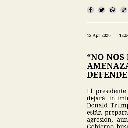
12 Apr 2026
12:0
“NO NOS
AMENAZA
DEFENDE
El presidente
dejará intim
Donald Trump,
están prepara
agresión, au
Gobierno, bus