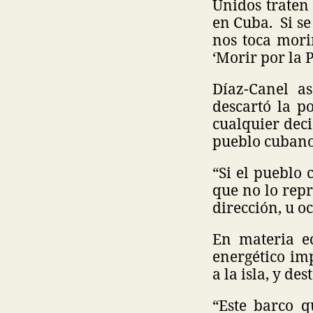
Unidos traten 
en Cuba. Si se
nos toca mori
‘Morir por la Pa
Díaz-Canel a
descartó la p
cualquier deci
pueblo cubano
“Si el pueblo 
que no lo repr
dirección, u o
En materia ec
energético im
a la isla, y d
“Este barco q