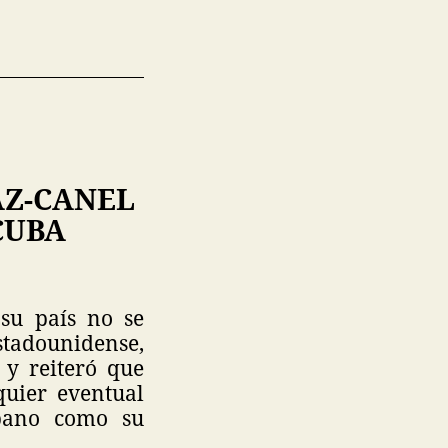
AZ-CANEL
CUBA
 su país no se
tadounidense,
 y reiteró que
quier eventual
ubano como su