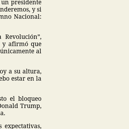
e un presidente
enderemos, y si
imno Nacional:
 Revolución”,
s y afirmó que
e únicamente al
oy a su altura,
ebo estar en la
.
sto el bloqueo
 Donald Trump,
a.
 expectativas,