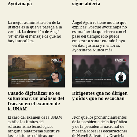
Ayotzinapa
sigue abierta
La mejor administración de la
Ángel Aguirre tiene mucho que
justicia es la que va pegada a la
explicar. Porque Ayotzinapa no
verdad. La detención de Ángel
es una herida que cierra con el
“N” envía el mensaje de que no
paso del tiempo: sólo puede
hay intocables.
empezar a sanar cuando haya
verdad, justicia y memoria.
Ayotzinapa Nunca más
Cuando digitalizar no es
Dirigentes que no dirigen
solucionar: un análisis del
y oídos que no escuchan
fracaso en el examen de
la UNAM
El caso del examen de la UNAM
¿Por qué los pronunciamientos
exhibe los límites del
de la presidenta de la República
solucionismo tecnológico:
y de la presidenta nacional de
ninguna plataforma sustituye
morena sobre las declaraciones
las decisiones políticas que
de Nayeli Salvatori y Graciela