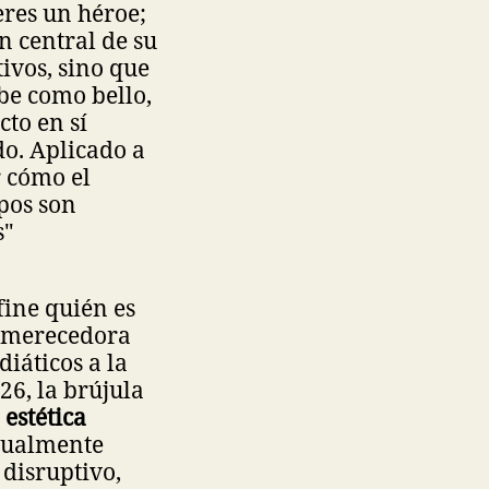
eres un héroe;
n central de su
ivos, sino que
ibe como bello,
cto en sí
do. Aplicado a
r cómo el
pos son
s"
fine quién es
 (merecedora
iáticos a la
26, la brújula
a
estética
isualmente
 disruptivo,