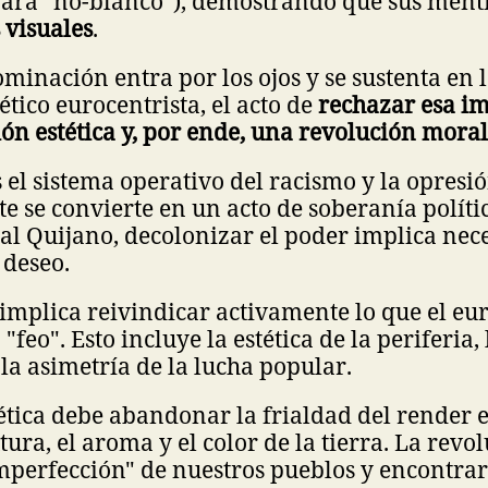
ara "no-blanco"), demostrando que sus menti
 visuales
.
minación entra por los ojos y se sustenta en 
ético eurocentrista, el acto de
rechazar esa im
ón estética y, por ende, una revolución moral
es el sistema operativo del racismo y la opresi
te se convierte en un acto de soberanía polít
al Quijano, decolonizar el poder implica ne
 deseo.
implica reivindicar activamente lo que el e
eo". Esto incluye la estética de la periferia,
y la asimetría de la lucha popular.
ética debe abandonar la frialdad del render 
tura, el aroma y el color de la tierra. La revo
mperfección" de nuestros pueblos y encontrar