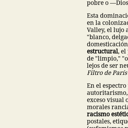
pobre o —Dios 
Esta dominació
en la coloniza
Valley, el lujo
"blanco, delga
domesticación 
estructural
, e
de "limpio," "
lejos de ser n
Filtro de París
En el espectro 
autoritarismo,
exceso visual 
morales rancia
racismo estéti
postales, etiq