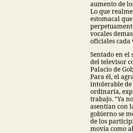
aumento de lo
Lo que realmen
estomacal que 
perpetuamente
vocales demas
oficiales cada
Sentado en el 
del televisor 
Palacio de Gob
Para él, el agr
intolerable de
ordinaria, ex
trabajo. "Ya n
asentían con l
gobierno se me
de los particip
movía como alg