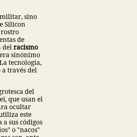
militar, sino
e Silicon
 rostro
entas de
a del
racismo
fuera sinónimo
La tecnología,
 a través del
grotesca del
i, que usan el
ara ocultar
tiliza este
 a sus códigos
os" o "nacos"