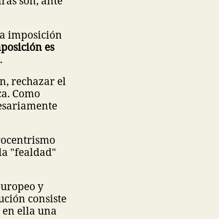
ras son, ante
la imposición
posición es
.
ón, rechazar el
ica. Como
cesariamente
urocentrismo
 la "fealdad"
europeo y
lución consiste
 en ella una