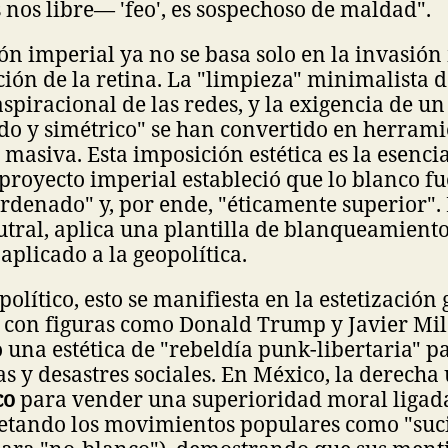
nos libre— 'feo', es sospechoso de maldad".
n imperial ya no se basa solo en la invasión 
ción de la retina. La "limpieza" minimalista d
 aspiracional de las redes, y la exigencia de un
do y simétrico" se han convertido en herrami
masiva. Esta imposición estética es la esenci
l proyecto imperial estableció que lo blanco 
ordenado" y, por ende, "éticamente superior". 
eutral, aplica una plantilla de blanqueamiento
aplicado a la geopolítica.
político, esto se manifiesta en la estetización 
 con figuras como Donald Trump y Javier Mile
o una estética de "rebeldía punk-libertaria" p
s y desastres sociales. En México, la derecha u
co
para vender una superioridad moral ligada
uetando los movimientos populares como "suci