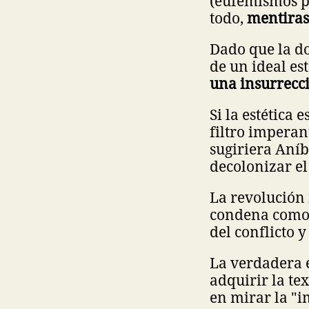
(eufemismos p
todo,
mentiras
Dado que la do
de un ideal est
una insurrecci
Si la estética 
filtro imperan
sugiriera Aníb
decolonizar el
La revolución 
condena como "f
del conflicto 
La verdadera 
adquirir la tex
en mirar la "i