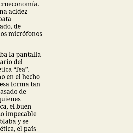
acroeconomía.
una acidez
bata
ado, de
los micrófonos
ba la pantalla
ario del
ica “fea”.
ino en el hecho
 esa forma tan
pasado de
quienes
ca, el buen
uso impecable
ablaba y se
tica, el país