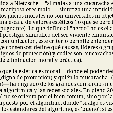
uida a Nietzsche —"si matas a una cucaracha 
 mariposa eres malo"— sintetiza una intuició
os juicios morales no son universales ni objet
a escala de valores estéticos (lo que se perc
epugnante). Lo que define al "héroe" no es el a
el prestigio simbólico del ser viviente elimina
la comunicación, este criterio permite entende
e consensos: define qué causas, líderes o gru
ignos de protección) y cuáles son "cucaracha
de eliminación moral y práctica).
e que la estética es moral —donde el poder de
(digna de protección) y quién la "cucaracha"
)— ha migrado de los grandes consorcios med
a algorítmica y las redes sociales. En pleno 20
al no se orienta por el bien común, sino por l
puesta por el algoritmo, donde "si algo es v
los estándares del algoritmo, es 'bueno'; si es