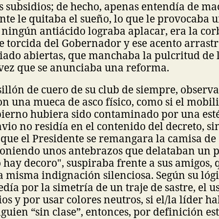
s subsidios; de hecho, apenas entendía de m
te le quitaba el sueño, lo que le provocaba 
ningún antiácido lograba aplacar, era la cor
 torcida del Gobernador y ese acento arrastr
iado abiertas, que manchaba la pulcritud de 
 vez que se anunciaba una reforma.
sillón de cuero de su club de siempre, observa
con una mueca de asco físico, como si el mobili
ierno hubiera sido contaminado por una estét
avio no residía en el contenido del decreto, s
 que el Presidente se remangara la camisa de
poniendo unos antebrazos que delataban un 
o hay decoro", suspiraba frente a sus amigos, 
a misma indignación silenciosa. Según su lógi
día por la simetría de un traje de sastre, el 
ios y por usar colores neutros, si el/la líder h
uien “sin clase”, entonces, por definición esté