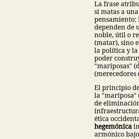
La frase atrib
si matas a una
pensamiento: l
dependen de un
noble, útil o r
(matar), sino 
la política y 
poder construy
"mariposas" (d
(merecedores 
El principio d
la "mariposa" 
de eliminación
infraestructur
ética occident
hegemónica
im
armónico bajo 