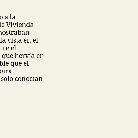
o a la
de Vivienda
 mostraban
a vista en el
bre el
o que hervía en
ble que el
para
 solo conocían