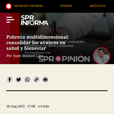
GRANTE INFORMA
OPINIÓN
ARTÍCULOS
ARTE /
Pobreza multidimensional:
consolidar los avances en
salud y bienestar
Por Juan Manuel Lira
18 Aug 2025
17:08
6 min