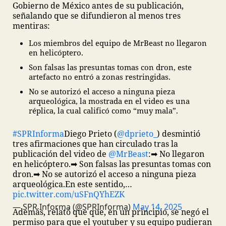
Gobierno de México antes de su publicación,
señalando que se difundieron al menos tres
mentiras:
Los miembros del equipo de MrBeast no llegaron
en helicóptero.
Son falsas las presuntas tomas con dron, este
artefacto no entró a zonas restringidas.
No se autorizó el acceso a ninguna pieza
arqueológica, la mostrada en el video es una
réplica, la cual calificó como “muy mala”.
#SPRInforma
Diego Prieto (
@dprieto_
) desmintió
tres afirmaciones que han circulado tras la
publicación del video de
@MrBeast
:
➡ No llegaron
en helicóptero.
➡ Son falsas las presuntas tomas con
dron.
➡ No se autorizó el acceso a ninguna pieza
arqueológica.
En este sentido,…
pic.twitter.com/uSFnQYhEZK
— SPR Informa (@SPRInforma)
May 14, 2025
Además, relató que que, en un principio, se negó el
permiso para que el youtuber y su equipo pudieran