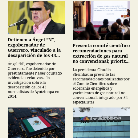
Detienen a Ángel “N”,
exgobernador de
Presenta comité científico
Guerrero, vinculado a la
recomendaciones para
desaparición de los 43
extracción de gas natural
normalistas de
no convencional; prioriza
Ángel “N”, exgobernador de
Ayotzinapa
energías renovables y
Guerrero, fue detenido por
La presidenta Claudia
descarta yacimiento
presuntamente haber ocultado
Sheinbaum presentó las
Tampico-Misantla
evidencias relativas a la
recomendaciones realizadas por
investigación sobre la
el Comité Científico sobre
desaparición de los 43
soberanía energética y
normalistas de Ayotzinapa en
yacimientos de gas natural no
2014.
convencional, integrado por 54
especialistas