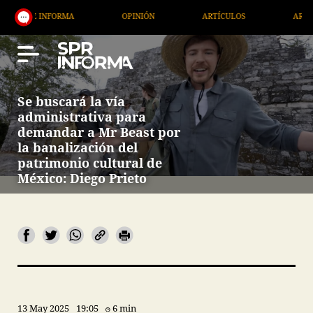
NFORMA
OPINIÓN
ARTÍCULOS
ARTE / ENTRETE
Se buscará la vía
administrativa para
demandar a Mr Beast por
la banalización del
patrimonio cultural de
México: Diego Prieto
13 May 2025
19:05
6 min