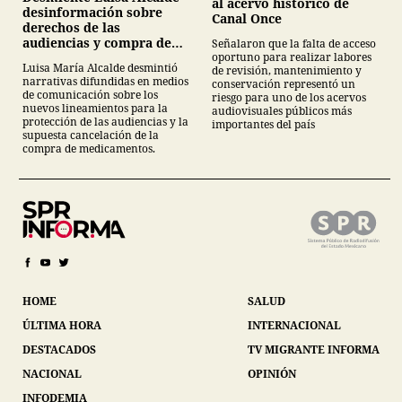
al acervo histórico de
desinformación sobre
Canal Once
derechos de las
audiencias y compra de
Señalaron que la falta de acceso
oportuno para realizar labores
medicamentos
Luisa María Alcalde desmintió
de revisión, mantenimiento y
narrativas difundidas en medios
conservación representó un
de comunicación sobre los
riesgo para uno de los acervos
nuevos lineamientos para la
audiovisuales públicos más
protección de las audiencias y la
importantes del país
supuesta cancelación de la
compra de medicamentos.
HOME
SALUD
ÚLTIMA HORA
INTERNACIONAL
DESTACADOS
TV MIGRANTE INFORMA
NACIONAL
OPINIÓN
INFODEMIA