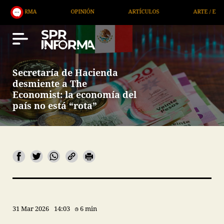
A
OPINIÓN
ARTÍCULOS
ARTE / ENTRETENIMIEN
Secretaría de Hacienda
desmiente a The
Economist: la economía del
país no está “rota”
31 Mar 2026
14:03
6 min