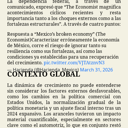
La dependencia federal, a través de un
comunicado, expresó que “The Economist magnifica
acontecimientos cíclicos recientes y resta
importancia tanto a los choques externos como a las
fortalezas estructurales”. A través de cuatro puntos:
Respuesta a “Mexico’s broken economy” (The
Economist)
Caracterizar erróneamente la economía
de México, corre el riesgo de ignorar tanto su
resiliencia como sus fortalezas, así como las
condiciones ya establecidas para una recuperación
del crecimiento.
pic.twitter.com/VJTAtznvN3
— Hacienda (@Hacienda_Mexico)
March 31, 2026
CONTEXTO GLOBAL
La dinámica de crecimiento no puede entenderse
sin considerar los factores externos desfavorables,
como los cambios en la política comercial con
Estados Unidos, la normalización gradual de la
política monetaria y un ajuste fiscal interno tras un
2024 expansivo. Los aranceles tuvieron un impacto
material cuantificable, especialmente en sectores
clave como el automotriz, lo que en conjunto restó