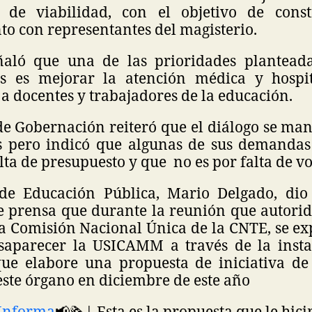
y de viabilidad, con el objetivo de const
nto con representantes del magisterio.
ñaló que una de las prioridades planteada
es es mejorar la atención médica y hospit
a docentes y trabajadores de la educación.
de Gobernación reiteró que el diálogo se ma
s pero indicó que algunas de sus demanda
lta de presupuesto y que no es por falta de v
 de Educación Pública, Mario Delgado, di
e prensa que durante la reunión que autorid
la Comisión Nacional Única de la CNTE, se ex
saparecer la USICAMM a través de la inst
ue elabore una propuesta de iniciativa d
ste órgano en diciembre de este año
oInforma
📢🗞| Esta es la propuesta que le hici