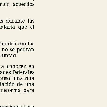
ruir acuerdos
s durante las
alaria que el
ntendrá con las
s no se podrán
oluntad.
o a conocer en
ades federales
puso "una ruta
alación de una
e reforma para
mos hoy a las y