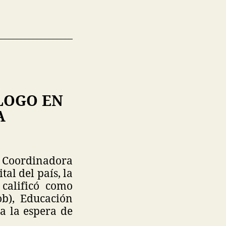
LOGO EN
A
a Coordinadora
al del país, la
 calificó como
ob), Educación
 a la espera de