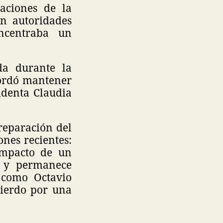
aciones de la
on autoridades
ncentraba un
da durante la
cordó mantener
identa Claudia
 reparación del
nes recientes:
impacto de un
e y permanece
 como Octavio
uierdo por una