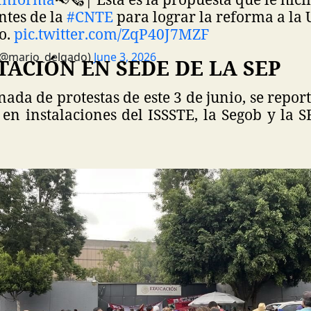
ntes de la
#CNTE
para lograr la reforma a l
o.
pic.twitter.com/ZqP40J7MZF
(@mario_delgado)
June 3, 2026
ACIÓN EN SEDE DE LA SEP
nada de protestas de este 3 de junio, se repor
en instalaciones del ISSSTE, la Segob y la 