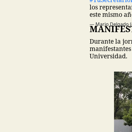
los representa
este mismo añ
— Mario Delgado 
MANIFEST
Durante la jor
manifestantes 
Universidad.