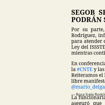
SEGOB S
PODRÁN 
Por su parte,
Rodríguez, in
para atender 
Ley del ISSST
mientras cont
En conferenci
la
#CNTE
y las
Reiteramos el 
libre manifest
@mario_delg
— Rosa Icela Rodrí
La funcionaria
aseguró que 