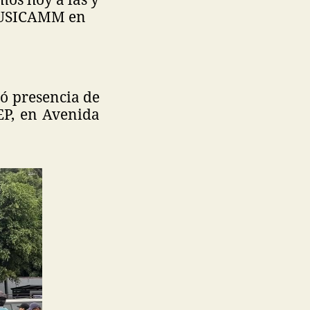
a USICAMM en
tó presencia de
SEP, en Avenida