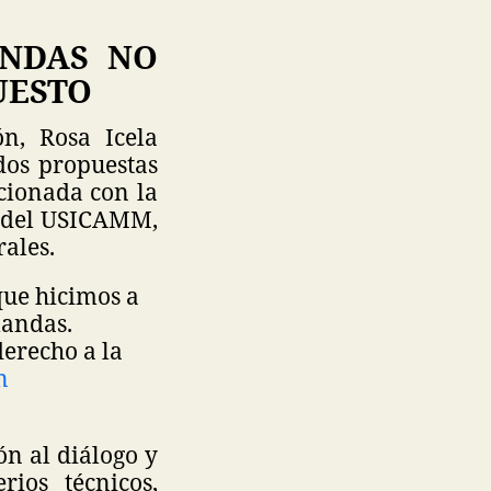
ANDAS NO
UESTO
ón, Rosa Icela
dos propuestas
cionada con la
n del USICAMM,
ales.
que hicimos a
mandas.
derecho a la
n
ón al diálogo y
ios técnicos,