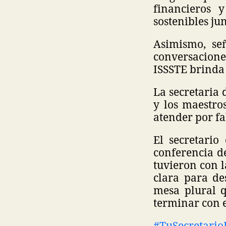
financieros 
sostenibles ju
Asimismo, se
conversacion
ISSSTE brinda 
La secretaria 
y los maestro
atender por fa
El secretario
conferencia d
tuvieron con 
clara para de
mesa plural q
terminar con e
#TuSecretari