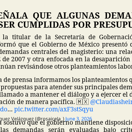
EÑALA QUE ALGUNAS DEM
SER CUMPLIDAS POR PRESUP
 la titular de la Secretaría de Gobernaci
formó que el Gobierno de México presentó 
demandas centrales del magisterio: una rela
E de 2007 y otra enfocada en la desaparició
inúan revisándose otros planteamientos labor
a de prensa informamos los planteamientos 
 propuestas para atender sus principales de
llamado a mantener el diálogo y a ejercer el 
ación de manera pacífica. 🇲🇽
@Claudiashei
ado
…
pic.twitter.com/axF3stSqyu
guez Velázquez (@rosaicela_)
June 3, 2026
 sostuvo que el gobierno mantiene disposici
las demandas serán evaluadas bajo criter