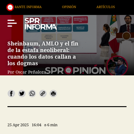
ANTE INFORMA
OPINIÓN
ARTÍCULOS
ARTE / E
Sheinbaum, AMLO y el fin
de la estafa neoliberal:
cuando los datos callan a
los dogmas
Por Oscar Peñaloza .
25 Apr 2025
16:04
6 min