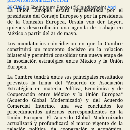
pic.twitter.com/cE5FOCI5dI
— Claudia Sheinbaum Pardo (@Claudiashein)
April 30, 2026
La Unión Europea estará representada por el
presidente del Consejo Europeo y por la presidenta
de la Comisión Europea, Ursula von der Leyen,
quienes desarrollarán una agenda de trabajo en
México a partir del 21 de mayo.
Los mandatarios coincidieron en que la Cumbre
constituirá un momento decisivo en la relación
bilateral y permitirá consolidar una nueva etapa de
la asociación estratégica entre México y la Unión
Europea.
La Cumbre tendrá entre sus principales resultados
previstos la firma del “Acuerdo de Asociación
Estratégica en materia Política, Económica y de
Cooperación entre México y la Unión Europea”
(Acuerdo Global Modernizado) y del Acuerdo
Comercial Interino, una vez concluidos los
procedimientos internos correspondientes en la
Unión Europea. El Acuerdo Global Modernizado
actualizará y profundizará el marco vigente de la
relación política, de cooperación y económica,