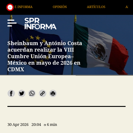
E INFORMA
OPINIÓN
ARTÍCULOS
ARTE / ENTR
Sheinbaum y António Costa
acuerdan realizar la VIII
Cumbre Unión Europea–
México en mayo de 2026 en
CDMX
30 Apr 2026
20:04
6 min