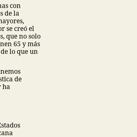
nas con
s de la
mayores,
 se creó el
, que no solo
ienen 65 y más
 de lo que un
tenemos
stica de
y ha
Estados
icana