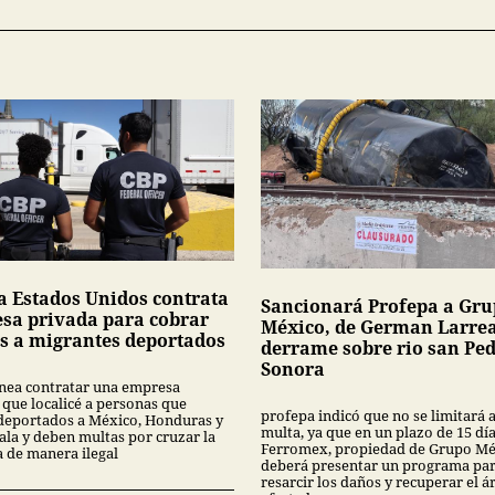
a Estados Unidos contrata
Sancionará Profepa a Gr
sa privada para cobrar
México, de German Larrea
s a migrantes deportados
derrame sobre rio san Pe
Sonora
nea contratar una empresa
 que localicé a personas que
profepa indicó que no se limitará 
deportados a México, Honduras y
multa, ya que en un plazo de 15 dí
la y deben multas por cruzar la
Ferromex, propiedad de Grupo Mé
a de manera ilegal
deberá presentar un programa pa
resarcir los daños y recuperar el á