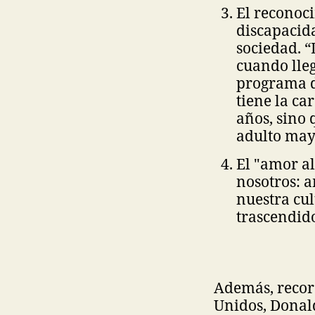
El reconoci
discapacida
sociedad. “
cuando lle
programa d
tiene la ca
años, sino 
adulto mayo
El "amor al
nosotros: a
nuestra cult
trascendido
Además, recor
Unidos, Donald