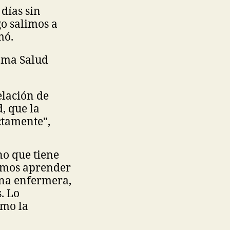
 días sin
go salimos a
rmó.
rama Salud
elación de
d, que la
ectamente",
no que tiene
bemos aprender
una enfermera,
. Lo
omo la