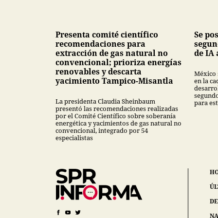
Presenta comité científico
Se po
recomendaciones para
segun
extracción de gas natural no
de IA 
convencional; prioriza energías
renovables y descarta
México 
yacimiento Tampico-Misantla
en la ca
desarrol
segundo
La presidenta Claudia Sheinbaum
para est
presentó las recomendaciones realizadas
por el Comité Científico sobre soberanía
energética y yacimientos de gas natural no
convencional, integrado por 54
especialistas
H
ÚL
DE
NA