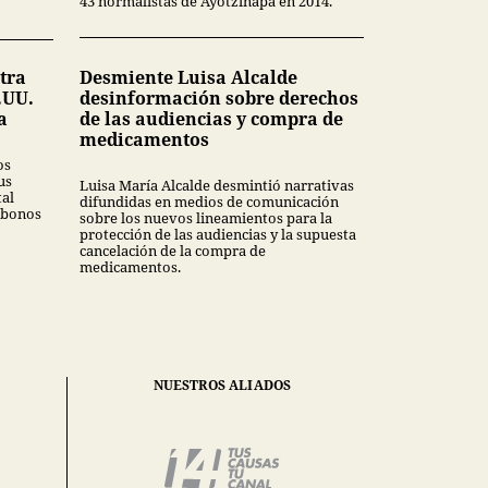
43 normalistas de Ayotzinapa en 2014.
tra
Desmiente Luisa Alcalde
.UU.
desinformación sobre derechos
a
de las audiencias y compra de
medicamentos
os
us
Luisa María Alcalde desmintió narrativas
tal
difundidas en medios de comunicación
 bonos
sobre los nuevos lineamientos para la
protección de las audiencias y la supuesta
cancelación de la compra de
medicamentos.
NUESTROS ALIADOS