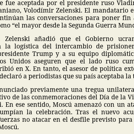
e fue aceptada por el presidente ruso Vladi
niano, Volodímir Zelenski. El mandatario 
ntinúan las conversaciones para poner fin al
 como “el mayor desde la Segunda Guerra Mund
, Zelenski añadió que el Gobierno ucra
 la logística del intercambio de prisione
presidente Trump y a su equipo diplomáti
dos Unidos aseguren que el lado ruso cum
ribió en X. En tanto, el asesor de política ext
declaró a periodistas que su país aceptaba la 
nunciado previamente una tregua unilatera
ivo de las conmemoraciones del Día de la Vic
. En ese sentido, Moscú amenazó con un a
rumpían la celebración. Tras el nuevo acu
fuerzas no atacar en el desfile previsto par
 Moscú.