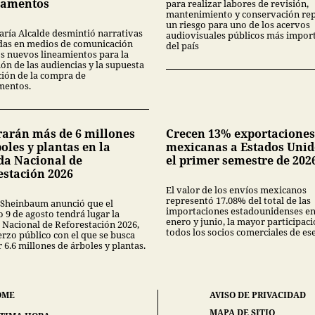
camentos
para realizar labores de revisión,
mantenimiento y conservación re
un riesgo para uno de los acervos
aría Alcalde desmintió narrativas
audiovisuales públicos más impor
das en medios de comunicación
del país
os nuevos lineamientos para la
ón de las audiencias y la supuesta
ción de la compra de
mentos.
arán más de 6 millones
Crecen 13% exportaciones
oles y plantas en la
mexicanas a Estados Unid
da Nacional de
el primer semestre de 202
estación 2026
El valor de los envíos mexicanos
representó 17.08% del total de las
 Sheinbaum anunció que el
importaciones estadounidenses en
 9 de agosto tendrá lugar la
enero y junio, la mayor participac
 Nacional de Reforestación 2026,
todos los socios comerciales de ese
erzo público con el que se busca
6.6 millones de árboles y plantas.
OME
AVISO DE PRIVACIDAD
MAPA DE SITIO