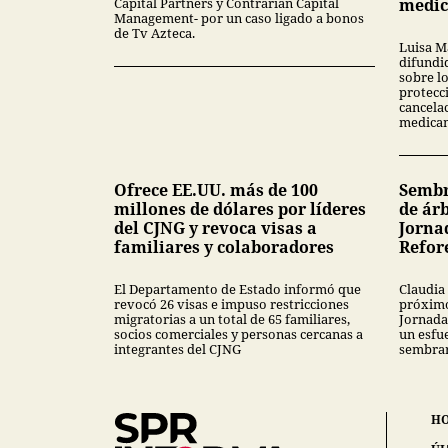
Capital Partners y Contrarian Capital
medi
Management- por un caso ligado a bonos
de Tv Azteca.
Luisa M
difundi
sobre l
protecci
cancela
medica
Ofrece EE.UU. más de 100
Sembr
millones de dólares por líderes
de árb
del CJNG y revoca visas a
Jorna
familiares y colaboradores
Refor
El Departamento de Estado informó que
Claudia
revocó 26 visas e impuso restricciones
próximo
migratorias a un total de 65 familiares,
Jornada
socios comerciales y personas cercanas a
un esfu
integrantes del CJNG
sembrar 
H