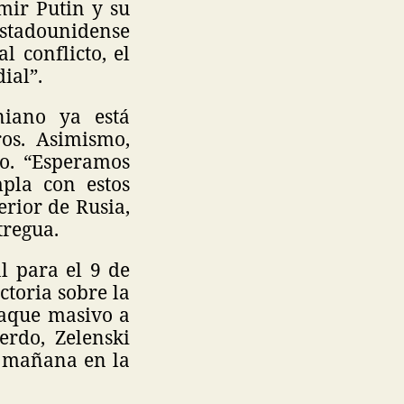
mir Putin y su
estadounidense
 conflicto, el
ial”.
niano ya está
ros. Asimismo,
co. “Esperamos
pla con estos
erior de Rusia,
tregua.
l para el 9 de
toria sobre la
taque masivo a
erdo, Zelenski
a mañana en la