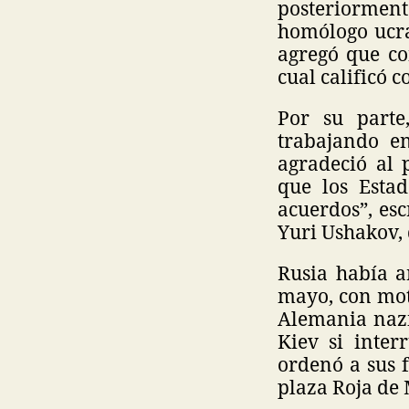
posteriorment
homólogo ucra
agregó que co
cual calificó
Por su parte
trabajando en
agradeció al 
que los Esta
acuerdos”, esc
Yuri Ushakov, 
Rusia había a
mayo, con mot
Alemania nazi
Kiev si inter
ordenó a sus 
plaza Roja de