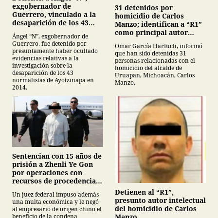
exgobernador de
31 detenidos por
Guerrero, vinculado a la
homicidio de Carlos
desaparición de los 43
Manzo; identifican a “R1”
normalistas de
como principal autor
Ángel “N”, exgobernador de
Ayotzinapa
intelectual
Guerrero, fue detenido por
Omar García Harfuch, informó
presuntamente haber ocultado
que han sido detenidas 31
evidencias relativas a la
personas relacionadas con el
investigación sobre la
homicidio del alcalde de
desaparición de los 43
Uruapan, Michoacán, Carlos
normalistas de Ayotzinapa en
Manzo.
2014.
Sentencian con 15 años de
prisión a Zhenli Ye Gon
por operaciones con
recursos de procedencia
ilícita
Detienen al “R1”,
Un juez federal impuso además
presunto autor intelectual
una multa económica y le negó
del homicidio de Carlos
al empresario de origen chino el
Manzo
beneficio de la condena