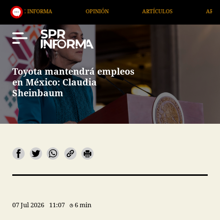
INFORMA
OPINIÓN
ARTÍCULOS
ARTE / ENTRET
Toyota mantendrá empleos
en México: Claudia
Sheinbaum
07 Jul 2026
11:07
6 min