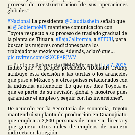
proceso de reestructuración de sus operaciones
globales”.
#Nacional
La presidenta
@Claudiashein
señaló que
el
@GobiernoMX
mantiene comunicación con
Toyota respecto a su proceso de traslado gradual de
la planta de Tijuana,
#BajaCalifornia
, a
#EEUU
, para
buscar las mejores condiciones para los
trabajadores mexicanos. Además, aclaró que…
pic.twitter.com/kSXOPARJWV
— Punto de Referencia (@MXReferencia)
July 7, 2026
Indicó que “el propio presidente [Donald] Trump
atribuye esta decisión a las tarifas o los aranceles
que puso a México y a otros países relacionados con
la industria automotriz. Lo que nos dice Toyota es
que es parte de su revisión global y nosotros pues
garantizar el empleo y seguir con las inversiones”.
De acuerdo con la Secretaría de Economía, Toyota
mantendrá su planta de producción en Guanajuato,
que emplea a 2,800 personas de manera directa y
que genera otros miles de empleos de manera
indirecta en la región.