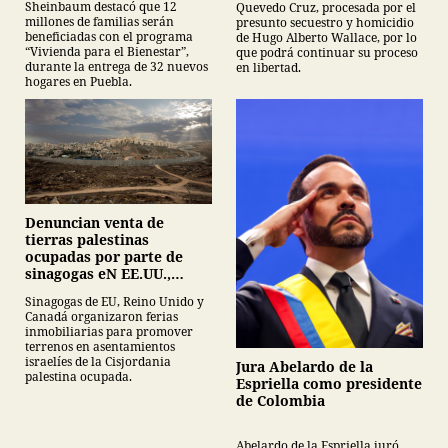
Sheinbaum destacó que 12
Quevedo Cruz, procesada por el
millones de familias serán
presunto secuestro y homicidio
beneficiadas con el programa
de Hugo Alberto Wallace, por lo
“Vivienda para el Bienestar”,
que podrá continuar su proceso
durante la entrega de 32 nuevos
en libertad.
hogares en Puebla.
Denuncian venta de
tierras palestinas
ocupadas por parte de
sinagogas eN EE.UU.,
Canadá y Gran Bretaña
Sinagogas de EU, Reino Unido y
Canadá organizaron ferias
inmobiliarias para promover
terrenos en asentamientos
israelíes de la Cisjordania
Jura Abelardo de la
palestina ocupada.
Espriella como presidente
de Colombia
Abelardo de la Espriella juró