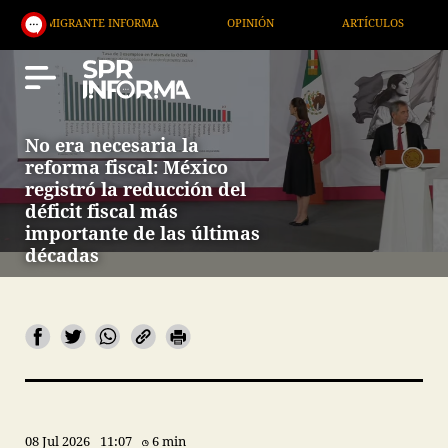
GRANTE INFORMA
OPINIÓN
ARTÍCULOS
ARTE /
No era necesaria la
reforma fiscal: México
registró la reducción del
déficit fiscal más
importante de las últimas
décadas
08 Jul 2026
11:07
6 min