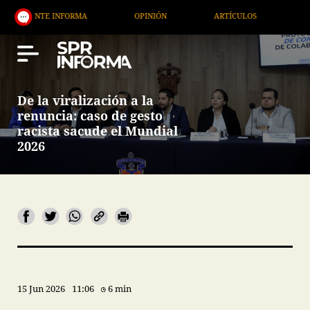
INFORMA
OPINIÓN
ARTÍCULOS
ARTE / ENTRET
De la viralización a la
renuncia: caso de gesto
racista sacude el Mundial
2026
15 Jun 2026
11:06
6 min