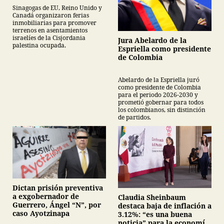
Canadá y Gran Bretaña
Sinagogas de EU, Reino Unido y
Canadá organizaron ferias
inmobiliarias para promover
terrenos en asentamientos
israelíes de la Cisjordania
Jura Abelardo de la
palestina ocupada.
Espriella como presidente
de Colombia
Abelardo de la Espriella juró
como presidente de Colombia
para el periodo 2026-2030 y
prometió gobernar para todos
los colombianos, sin distinción
de partidos.
Dictan prisión preventiva
a exgobernador de
Claudia Sheinbaum
Guerrero, Ángel “N”, por
destaca baja de inflación a
caso Ayotzinapa
3.12%: “es una buena
noticia” para la economía