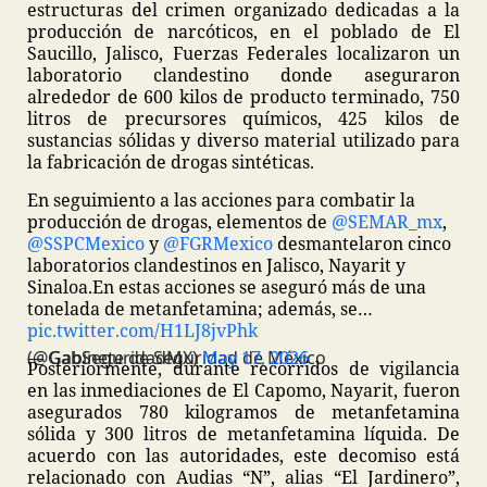
estructuras del crimen organizado dedicadas a la
producción de narcóticos, en el poblado de El
Saucillo, Jalisco, Fuerzas Federales localizaron un
laboratorio clandestino donde aseguraron
alrededor de 600 kilos de producto terminado, 750
litros de precursores químicos, 425 kilos de
sustancias sólidas y diverso material utilizado para
la fabricación de drogas sintéticas.
En seguimiento a las acciones para combatir la
producción de drogas, elementos de
@SEMAR_mx
,
@SSPCMexico
y
@FGRMexico
desmantelaron cinco
laboratorios clandestinos en Jalisco, Nayarit y
Sinaloa.
En estas acciones se aseguró más de una
tonelada de metanfetamina; además, se…
pic.twitter.com/H1LJ8jvPhk
— Gabinete de Seguridad de México (@GabSeguridadMX)
May 17, 2026
Posteriormente, durante recorridos de vigilancia
en las inmediaciones de El Capomo, Nayarit, fueron
asegurados 780 kilogramos de metanfetamina
sólida y 300 litros de metanfetamina líquida. De
acuerdo con las autoridades, este decomiso está
relacionado con Audias “N”, alias “El Jardinero”,