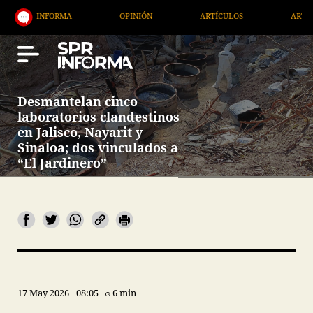
FORMA
OPINIÓN
ARTÍCULOS
ARTE / ENTRETEN
Desmantelan cinco
laboratorios clandestinos
en Jalisco, Nayarit y
Sinaloa; dos vinculados a
“El Jardinero”
17 May 2026
08:05
6 min