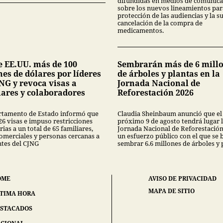
difundidas en medios de comunica
sobre los nuevos lineamientos par
protección de las audiencias y la s
cancelación de la compra de
medicamentos.
e EE.UU. más de 100
Sembrarán más de 6 mill
es de dólares por líderes
de árboles y plantas en la
NG y revoca visas a
Jornada Nacional de
iares y colaboradores
Reforestación 2026
rtamento de Estado informó que
Claudia Sheinbaum anunció que el
26 visas e impuso restricciones
próximo 9 de agosto tendrá lugar 
ias a un total de 65 familiares,
Jornada Nacional de Reforestación
comerciales y personas cercanas a
un esfuerzo público con el que se 
ntes del CJNG
sembrar 6.6 millones de árboles y 
OME
AVISO DE PRIVACIDAD
MAPA DE SITIO
TIMA HORA
STACADOS