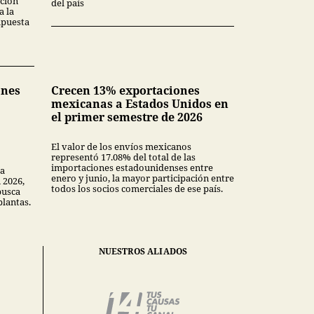
ción
del país
a la
upuesta
ones
Crecen 13% exportaciones
mexicanas a Estados Unidos en
el primer semestre de 2026
El valor de los envíos mexicanos
representó 17.08% del total de las
importaciones estadounidenses entre
la
enero y junio, la mayor participación entre
 2026,
todos los socios comerciales de ese país.
busca
plantas.
NUESTROS ALIADOS