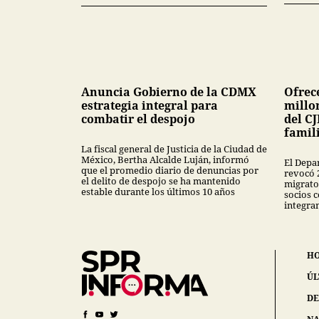
Anuncia Gobierno de la CDMX
Ofrec
estrategia integral para
millon
combatir el despojo
del CJ
famil
La fiscal general de Justicia de la Ciudad de
México, Bertha Alcalde Luján, informó
El Depa
que el promedio diario de denuncias por
revocó 
el delito de despojo se ha mantenido
migrator
estable durante los últimos 10 años
socios 
integra
H
ÚL
DE