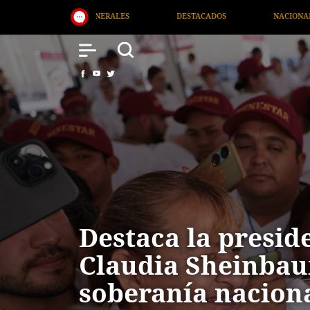
DOS
NACIONAL
SALUD
INTERNACIONAL
Destaca la presid
Claudia Sheinba
soberanía nacion