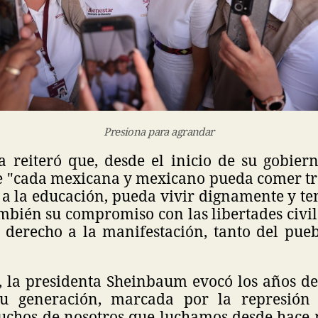
Presiona para agrandar
 reiteró que, desde el inicio de su gobier
e "cada mexicana y mexicano pueda comer tres
a la educación, pueda vivir dignamente y te
bién su compromiso con las libertades civile
l derecho a la manifestación, tanto del pue
, la presidenta Sheinbaum evocó los años de 
su generación, marcada por la represión 
Muchos de nosotros que luchamos desde hace