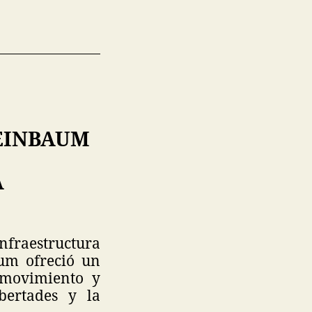
EINBAUM
A
Infraestructura
aum ofreció un
 movimiento y
bertades y la