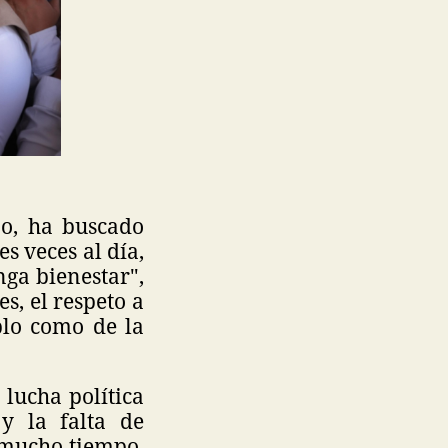
no, ha buscado
 veces al día,
nga bienestar",
s, el respeto a
blo como de la
lucha política
y la falta de
 mucho tiempo,