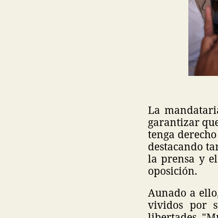
La mandataria
garantizar qu
tenga derecho 
destacando tam
la prensa y e
oposición.
Aunado a ello
vividos por 
libertades. "