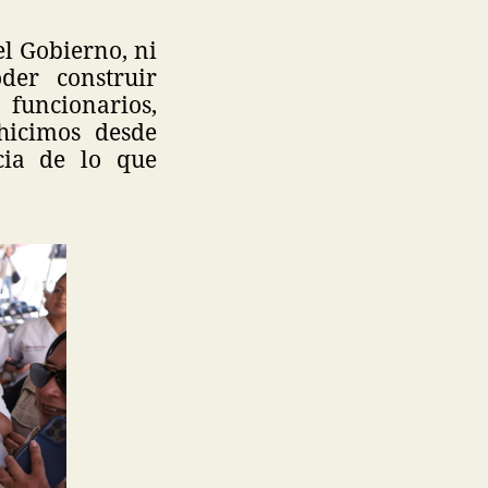
l Gobierno, ni
der construir
funcionarios,
hicimos desde
cia de lo que