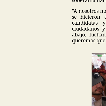
soberanía nac
"A nosotros n
se hicieron 
candidatas y
ciudadanos y
abajo, lucha
queremos que 