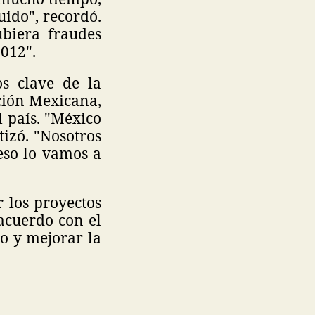
ido", recordó.
biera fraudes
2012".
s clave de la
ción Mexicana,
 país. "México
tizó. "Nosotros
eso lo vamos a
r los proyectos
 acuerdo con el
o y mejorar la