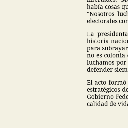
había cosas q
"Nosotros lu
electorales com
La president
historia naci
para subrayar
no es colonia 
luchamos por 
defender siem
El acto formó 
estratégicos d
Gobierno Fede
calidad de vid