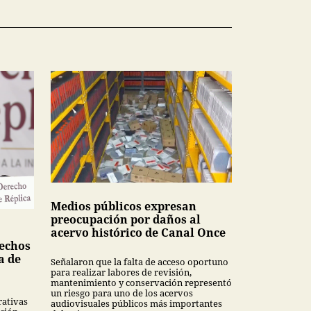
Medios públicos expresan
preocupación por daños al
acervo histórico de Canal Once
echos
a de
Señalaron que la falta de acceso oportuno
para realizar labores de revisión,
mantenimiento y conservación representó
un riesgo para uno de los acervos
rativas
audiovisuales públicos más importantes