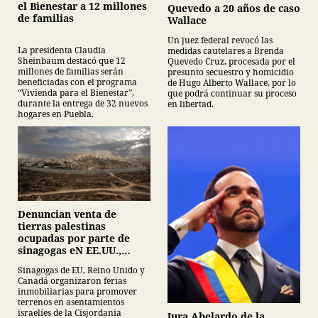
el Bienestar a 12 millones
Quevedo a 20 años de caso
de familias
Wallace
Un juez federal revocó las
La presidenta Claudia
medidas cautelares a Brenda
Sheinbaum destacó que 12
Quevedo Cruz, procesada por el
millones de familias serán
presunto secuestro y homicidio
beneficiadas con el programa
de Hugo Alberto Wallace, por lo
“Vivienda para el Bienestar”,
que podrá continuar su proceso
durante la entrega de 32 nuevos
en libertad.
hogares en Puebla.
Denuncian venta de
tierras palestinas
ocupadas por parte de
sinagogas eN EE.UU.,
Canadá y Gran Bretaña
Sinagogas de EU, Reino Unido y
Canadá organizaron ferias
inmobiliarias para promover
terrenos en asentamientos
israelíes de la Cisjordania
Jura Abelardo de la