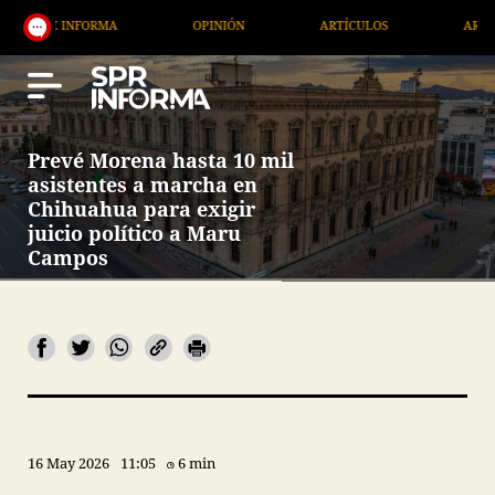
NFORMA
OPINIÓN
ARTÍCULOS
ARTE / ENTRETE
Prevé Morena hasta 10 mil
asistentes a marcha en
Chihuahua para exigir
juicio político a Maru
Campos
16 May 2026
11:05
6 min