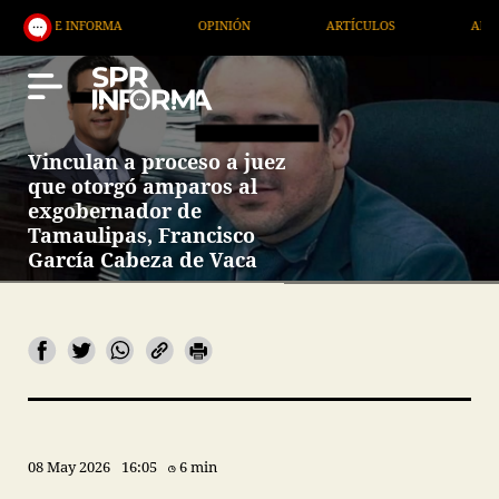
RMA
OPINIÓN
ARTÍCULOS
ARTE / ENTRETENIM
Vinculan a proceso a juez
que otorgó amparos al
exgobernador de
Tamaulipas, Francisco
García Cabeza de Vaca
08 May 2026
16:05
6 min