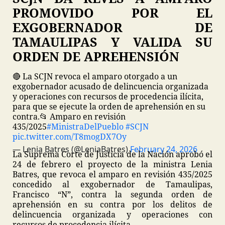
PROMOVIDO POR EL
EXGOBERNADOR DE
TAMAULIPAS Y VALIDA SU
ORDEN DE APREHENSIÓN
🔴 La SCJN revoca el amparo otorgado a un
exgobernador acusado de delincuencia organizada
y operaciones con recursos de procedencia ilícita,
para que se ejecute la orden de aprehensión en su
contra.
📂 Amparo en revisión
435/2025
#MinistraDelPueblo
#SCJN
pic.twitter.com/T8mogDX7Oy
— Lenia Batres (@LeniaBatres)
February 24, 2026
La Suprema Corte de Justicia de la Nación aprobó el
24 de febrero el proyecto de la ministra Lenia
Batres, que revoca el amparo en revisión 435/2025
concedido al exgobernador de Tamaulipas,
Francisco “N”, contra la segunda orden de
aprehensión en su contra por los delitos de
delincuencia organizada y operaciones con
recursos de procedencia ilícita