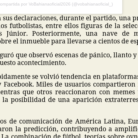
compartida por VoBahianaoficial2026 (@vobahianaoficial_)
sus declaraciones, durante el partido, una 
ios futbolistas, entre ellos figuras de la sele
s Júnior. Posteriormente, una nave de
bre el inmueble para llevarse a cientos de e
guró que observó escenas de pánico, llanto 
puesto acontecimiento.
ápidamente se volvió tendencia en plataforma
y Facebook. Miles de usuarios compartieron
ientras que otros reaccionaron con memes
 la posibilidad de una aparición extraterre
os de comunicación de América Latina, Eu
ron la predicción, contribuyendo a amplifi
 La combinación de fútbol, teorías sobre ov