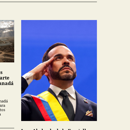
as
arte
Canadá
anadá
ara
tos
a