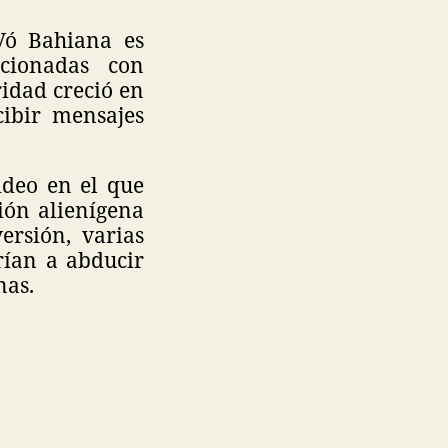
Vó Bahiana es
acionadas con
ridad creció en
cibir mensajes
ideo en el que
ión alienígena
ersión, varias
rían a abducir
nas.