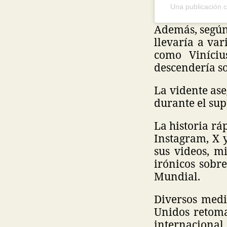
Una publicación 
Además, según 
llevaría a var
como Viníciu
descendería so
La vidente ase
durante el su
La historia r
Instagram, X 
sus videos, m
irónicos sobre
Mundial.
Diversos medi
Unidos retoma
internacional.