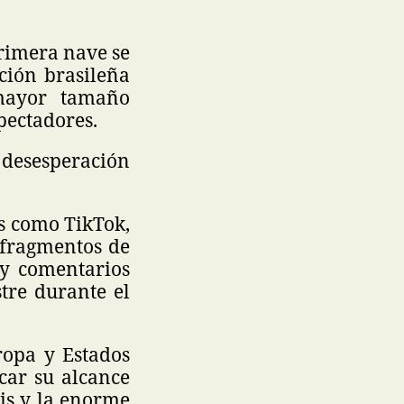
primera nave se
cción brasileña
 mayor tamaño
spectadores.
y desesperación
s como TikTok,
 fragmentos de
 y comentarios
stre durante el
ropa y Estados
car su alcance
nis y la enorme