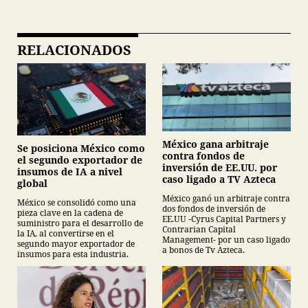
RELACIONADOS
México gana arbitraje
Se posiciona México como
contra fondos de
el segundo exportador de
inversión de EE.UU. por
insumos de IA a nivel
caso ligado a TV Azteca
global
México ganó un arbitraje contra
México se consolidó como una
dos fondos de inversión de
pieza clave en la cadena de
EE.UU -Cyrus Capital Partners y
suministro para el desarrollo de
Contrarian Capital
la IA, al convertirse en el
Management- por un caso ligado
segundo mayor exportador de
a bonos de Tv Azteca.
insumos para esta industria.