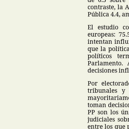
contraste, la 
Pública 4.4, a
El estudio c
europeas: 75.
intentan influ
que la polític
políticos te
Parlamento. 
decisiones inf
Por electorad
tribunales y
mayoritariame
toman decision
PP son los ún
judiciales sob
entre los que 