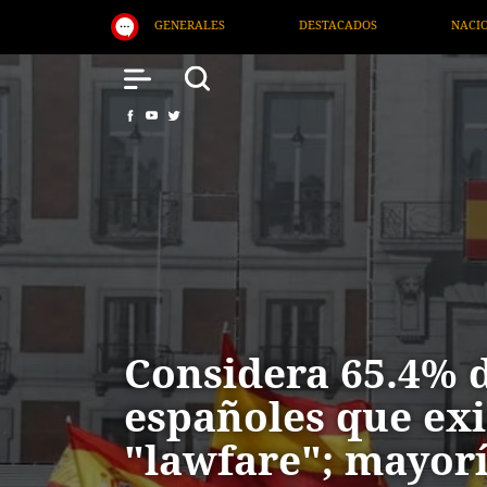
TACADOS
NACIONAL
SALUD
INTERNACIONAL
Considera 65.4% d
españoles que exi
"lawfare"; mayor