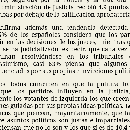
Administración de Justicia recibió 4.9 punto
mbas por debajo de la calificación aprobatoria
onfirma además una tendencia detectada
5% de los españoles considera que los part
ir en las decisiones de los jueces, mientras
a se ha judicializado, es decir, que cada vez
rminan resolviéndose en los tribunales
Asimismo, casi 63% piensa que algunos
luenciados por sus propias convicciones políti
os, todos coinciden en que la política h
 que los partidos influyen en la justicia
nte los votantes de izquierda los que creen 
es guiadas por sus propias ideas políticas. L
icos que piensan, mayoritariamente, que la
re asuntos políticos son justas e imparciales
piensan que no lo son y los que sí es de 10.4