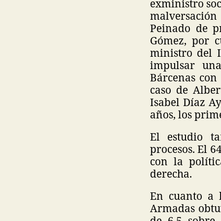
exministro soc
malversación 
Peinado de pr
Gómez, por cu
ministro del 
impulsar una
Bárcenas con 
caso de Alber
Isabel Díaz Ay
años, los prim
El estudio t
procesos. El 6
con la políti
derecha.
En cuanto a l
Armadas obtuv
de 6.5 sobre 