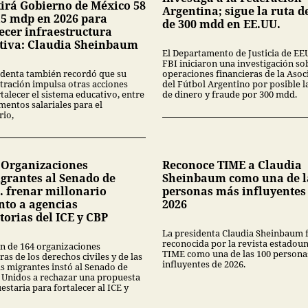
tirá Gobierno de México 58
Argentina; sigue la ruta 
15 mdp en 2026 para
de 300 mdd en EE.UU.
ecer infraestructura
tiva: Claudia Sheinbaum
El Departamento de Justicia de EEU
FBI iniciaron una investigación so
identa también recordó que su
operaciones financieras de la Asoc
tración impulsa otras acciones
del Fútbol Argentino por posible 
talecer el sistema educativo, entre
de dinero y fraude por 300 mdd.
mentos salariales para el
rio,
 Organizaciones
Reconoce TIME a Claudia
grantes al Senado de
Sheinbaum como una de l
. frenar millonario
personas más influyentes
to a agencias
2026
torias del ICE y CBP
La presidenta Claudia Sheinbaum 
reconocida por la revista estadou
ón de 164 organizaciones
TIME como una de las 100 persona
as de los derechos civiles y de las
influyentes de 2026.
s migrantes instó al Senado de
 Unidos a rechazar una propuesta
staria para fortalecer al ICE y