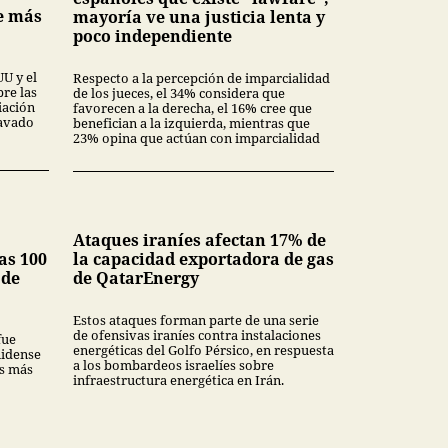
de más
mayoría ve una justicia lenta y
poco independiente
U y el
Respecto a la percepción de imparcialidad
bre las
de los jueces, el 34% considera que
iación
favorecen a la derecha, el 16% cree que
lavado
benefician a la izquierda, mientras que
23% opina que actúan con imparcialidad
Ataques iraníes afectan 17% de
as 100
la capacidad exportadora de gas
 de
de QatarEnergy
Estos ataques forman parte de una serie
de ofensivas iraníes contra instalaciones
fue
energéticas del Golfo Pérsico, en respuesta
nidense
a los bombardeos israelíes sobre
s más
infraestructura energética en Irán.