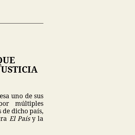
QUE
JUSTICIA
iesa uno de sus
or múltiples
s de dicho país,
para
El País
y la