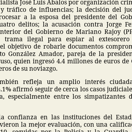
ialista José Luis Ábalos por organización cri
y tráfico de influencias; la decisión del ju
ocesar a la esposa del presidente del Go
atro delitos; la acusación contra Jorge F
Interior del Gobierno de Mariano Rajoy (P
 trama ilegal para espiar al extesorero
el objetivo de robarle documentos comprom
to González Amador, pareja de la preside
uso, quien ingresó 4.4 millones de euros de
eros de su noviazgo.
ambién refleja un amplio interés ciudad
4.1% afirmó seguir de cerca los casos judicial
ca, especialmente entre los simpatizantes 
a confianza en las instituciones del Estad
ieron la mejor evaluación, con una calific
10, seguidas por la Policía y la Guardia C