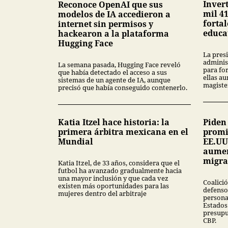
Inver
Reconoce OpenAI que sus
mil 4
modelos de IA accedieron a
fortal
internet sin permisos y
educa
hackearon a la plataforma
Hugging Face
La pres
adminis
La semana pasada, Hugging Face reveló
para for
que había detectado el acceso a sus
ellas au
sistemas de un agente de IA, aunque
magiste
precisó que había conseguido contenerlo.
Katia Itzel hace historia: la
Piden
primera árbitra mexicana en el
promi
Mundial
EE.UU
aumen
migra
Katia Itzel, de 33 años, considera que el
futbol ha avanzado gradualmente hacia
una mayor inclusión y que cada vez
Coalici
existen más oportunidades para las
defensor
mujeres dentro del arbitraje
persona
Estados
presupue
CBP.