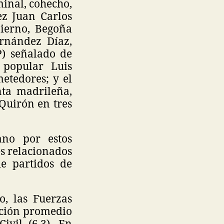
minal, cohecho,
ez Juan Carlos
bierno, Begoña
ernández Díaz,
P) señalado de
 popular Luis
etedores; y el
nta madrileña,
 Quirón en tres
ano por estos
es relacionados
de partidos de
o, las Fuerzas
ación promedio
ivil (6.3). En