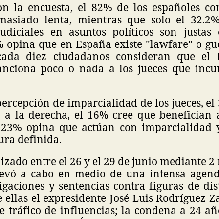
n la encuesta, el 82% de los españoles co
emasiado lenta, mientras que solo el 32.2
judiciales en asuntos políticos son justas 
 opina que en España existe "lawfare" o guer
 cada diez ciudadanos consideran que el P
anciona poco o nada a los jueces que inc
percepción de imparcialidad de los jueces, e
 a la derecha, el 16% cree que benefician a
 23% opina que actúan con imparcialidad 
ura definida.
lizado entre el 26 y el 29 de junio mediante 2 
llevó a cabo en medio de una intensa agend
igaciones y sentencias contra figuras de dis
re ellas el expresidente José Luis Rodríguez 
e tráfico de influencias; la condena a 24 añ