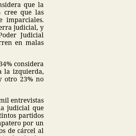
nsidera que la
% cree que las
e imparciales.
ra judicial, y
oder Judicial
urren en malas
l 34% considera
 la izquierda,
y otro 23% no
mil entrevistas
a judicial que
tintos partidos
Zapatero por un
os de cárcel al