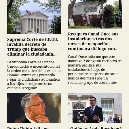
Recupera Canal Once sus
instalaciones tras dos
Suprema Corte de EE.UU.
meses de ocupación;
invalida decreto de
continuará diálogo con
Trump que buscaba
estudiantes del IPN
eliminar la ciudadanía
Canal Once informó que este
por nacimiento
domingo 2 de agosto recuperó de
La Suprema Corte de Estados
manera pacífica sus
Unidos declaró inconstitucional
instalaciones, luego de
la orden ejecutiva del presidente
permanecer ocupadas durante
Donald Trump que pretendía
más de dos meses por un
negar la ciudadanía automática
reducido grupo de estudiantes
a los hijos de migrantes con
estancia irregular.
¿Quién es Andy Burnham?
Reino Unido falla en