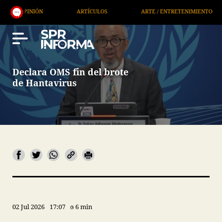
ARTÍCULOS
ARTE / ENTRETENIMIENTO
ECONOMÍA 
Declara OMS fin del brote
de Hantavirus
02 Jul 2026
17:07
6 min