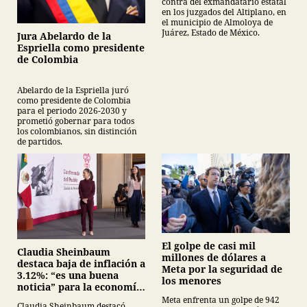
contra del exmandatario estatal
en los juzgados del Altiplano, en
el municipio de Almoloya de
Juárez, Estado de México.
Jura Abelardo de la
Espriella como presidente
de Colombia
Abelardo de la Espriella juró
como presidente de Colombia
para el periodo 2026-2030 y
prometió gobernar para todos
los colombianos, sin distinción
de partidos.
El golpe de casi mil
Claudia Sheinbaum
millones de dólares a
destaca baja de inflación a
Meta por la seguridad de
3.12%: “es una buena
los menores
noticia” para la economía
mexicana
Meta enfrenta un golpe de 942
Claudia Sheinbaum destacó